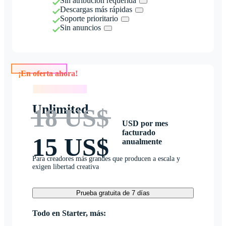
Sin atribución requerida
Descargas más rápidas
Soporte prioritario
Sin anuncios
¡En oferta ahora!
¡En oferta ahora!
Unlimited
18 US$
USD por mes
facturado
15 US$
anualmente
Para creadores más grandes que producen a escala y
exigen libertad creativa
Prueba gratuita de 7 días
Todo en Starter, más: