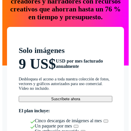
creadores y narradores con recursos
creativos que ahorran hasta un 76 %
en tiempo y presupuesto.
Solo imágenes
9 US$
USD por mes facturado
anualmente
Desbloquea el acceso a toda nuestra colección de fotos,
vectores y gráficos autorizados para uso comercial.
Vídeo no incluido.
Suscríbete ahora
El plan incluye:
Cinco descargas de imágenes al mes
Un paquete por mes