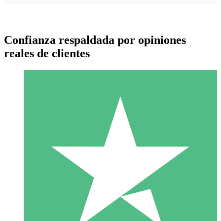
Confianza respaldada por opiniones
reales de clientes
Paquetes de Créditos Individuales
Paga según el uso con créditos de descarga. Sin compromiso
mensual.
1 Descarga
10
US$
00