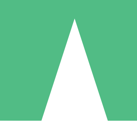
Paquetes de Créditos Individuales
Paga según el uso con créditos de descarga. Sin compromiso mensual.
1 Descarga
5 Descargas
10 Descargas
10
15
20
US$
00
US$
00
US$
00