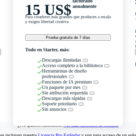
facturado
15 US$
anualmente
Para creadores más grandes que producen a escala
y exigen libertad creativa
Prueba gratuita de 7 días
Todo en Starter, más:
Descargas ilimitadas
Acceso completo a la biblioteca
Herramientas de diseño
profesionales
Funciones de IA premium
Un paquete por mes
Sin atribución requerida
Descargas más rápidas
Soporte prioritario
Sin anuncios
¿No quieres suscribirte?
Ver más opciones de compra
es incluyen nuestra
Licencia Pro Estándar
y son para acceso de un solo