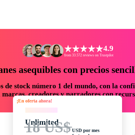
4.9
from 33.572 reviews on Trustpilot
anes asequibles con precios sencil
os de stock número 1 del mundo, con la confi
marcas, creadores y narradores con recurs
¡En oferta ahora!
un 76 % en tiempo y presupuesto.
¡En oferta ahora!
Unlimited
18 US$
USD por mes