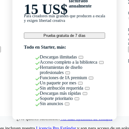
facturado
15 US$
anualmente
Para creadores más grandes que producen a escala
y exigen libertad creativa
Prueba gratuita de 7 días
Todo en Starter, más:
Descargas ilimitadas
Acceso completo a la biblioteca
Herramientas de diseño
profesionales
Funciones de IA premium
Un paquete por mes
Sin atribución requerida
Descargas más rápidas
Soporte prioritario
Sin anuncios
¿No quieres suscribirte?
Ver más opciones de compra
es incluyen nuestra
Licencia Pro Estándar
y son para acceso de un solo