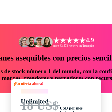
4.9
from 33.572 reviews on Trustpilot
anes asequibles con precios sencil
os de stock número 1 del mundo, con la confi
marcas, creadores y narradores con recurs
¡En oferta ahora!
un 76 % en tiempo y presupuesto.
¡En oferta ahora!
Unlimited
18 US$
USD por mes