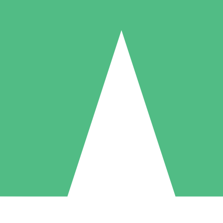
Paquetes de Créditos Individuales
Paga según el uso con créditos de descarga. Sin compromiso mensual.
1 Descarga
5 Descargas
10 Descargas
10
15
20
US$
00
US$
00
US$
00