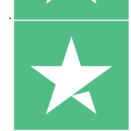
5 Descargas
15
US$
00
10 Descargas
20
US$
00