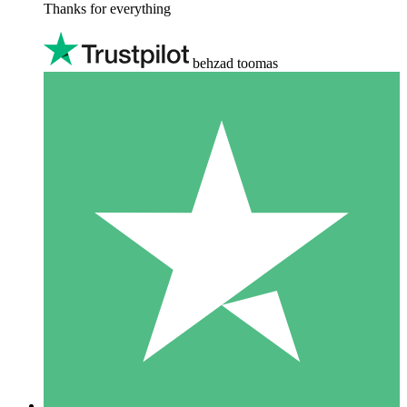
Thanks for everything
behzad toomas