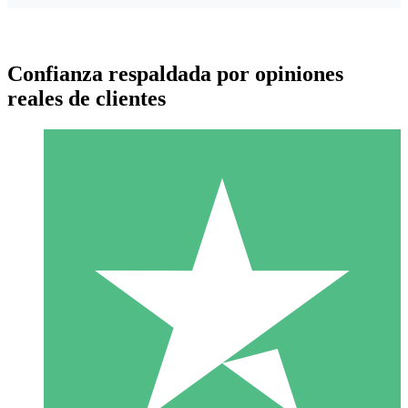
Confianza respaldada por opiniones
reales de clientes
Paquetes de Créditos Individuales
Paga según el uso con créditos de descarga. Sin compromiso
mensual.
1 Descarga
10
US$
00