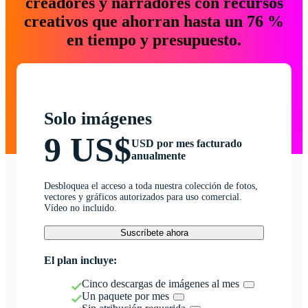
creadores y narradores con recursos
creativos que ahorran hasta un 76 %
en tiempo y presupuesto.
Solo imágenes
9 US$
USD por mes facturado
anualmente
Desbloquea el acceso a toda nuestra colección de fotos,
vectores y gráficos autorizados para uso comercial.
Vídeo no incluido.
Suscríbete ahora
El plan incluye:
Cinco descargas de imágenes al mes
Un paquete por mes