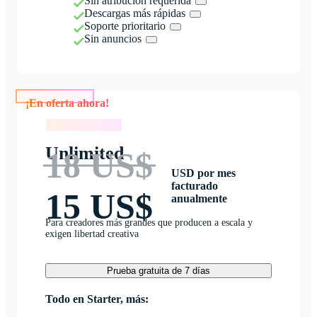
Sin atribución requerida
Descargas más rápidas
Soporte prioritario
Sin anuncios
¡En oferta ahora!
¡En oferta ahora!
Unlimited
18 US$
USD por mes
facturado
15 US$
anualmente
Para creadores más grandes que producen a escala y
exigen libertad creativa
Prueba gratuita de 7 días
Todo en Starter, más: