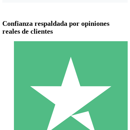
Confianza respaldada por opiniones
reales de clientes
Paquetes de Créditos Individuales
Paga según el uso con créditos de descarga. Sin compromiso
mensual.
1 Descarga
10
US$
00