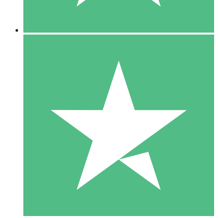
5 Descargas
15
US$
00
10 Descargas
20
US$
00