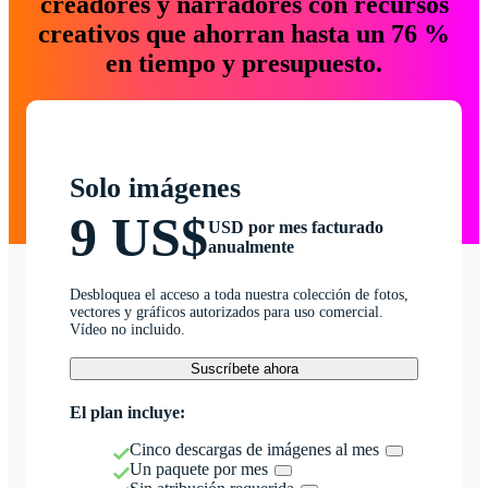
creadores y narradores con recursos
creativos que ahorran hasta un 76 %
en tiempo y presupuesto.
Solo imágenes
9 US$
USD por mes facturado
anualmente
Desbloquea el acceso a toda nuestra colección de fotos,
vectores y gráficos autorizados para uso comercial.
Vídeo no incluido.
Suscríbete ahora
El plan incluye:
Cinco descargas de imágenes al mes
Un paquete por mes