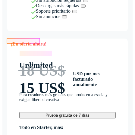
Sin atribución requerida
Descargas más rápidas
Soporte prioritario
Sin anuncios
¡En oferta ahora!
¡En oferta ahora!
Unlimited
18 US$
USD por mes
facturado
15 US$
anualmente
Para creadores más grandes que producen a escala y
exigen libertad creativa
Prueba gratuita de 7 días
Todo en Starter, más: