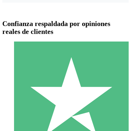
Confianza respaldada por opiniones
reales de clientes
Paquetes de Créditos Individuales
Paga según el uso con créditos de descarga. Sin compromiso
mensual.
1 Descarga
10
US$
00