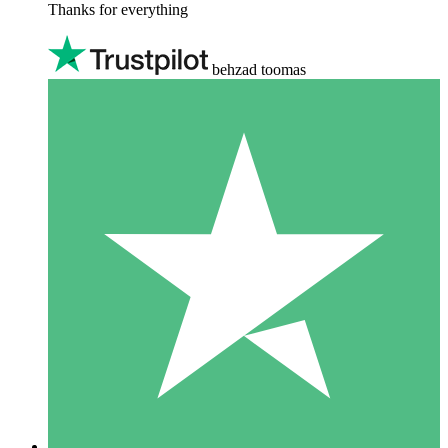
Thanks for everything
behzad toomas