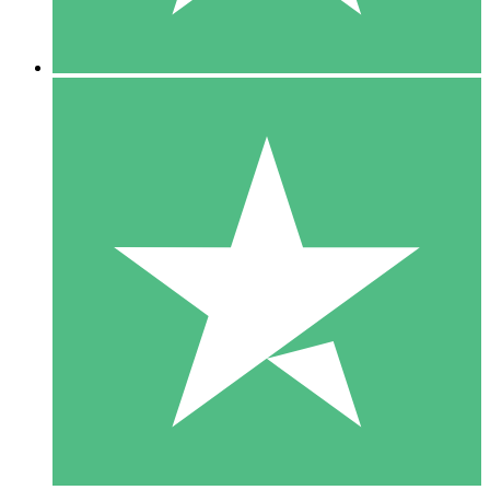
5 Descargas
15
US$
00
10 Descargas
20
US$
00