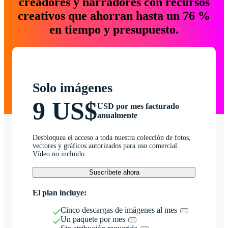
creadores y narradores con recursos
creativos que ahorran hasta un 76 %
en tiempo y presupuesto.
Solo imágenes
9 US$
USD por mes facturado
anualmente
Desbloquea el acceso a toda nuestra colección de fotos,
vectores y gráficos autorizados para uso comercial.
Vídeo no incluido.
Suscríbete ahora
El plan incluye:
Cinco descargas de imágenes al mes
Un paquete por mes