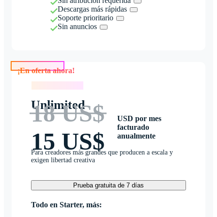
Sin atribución requerida
Descargas más rápidas
Soporte prioritario
Sin anuncios
¡En oferta ahora!
¡En oferta ahora!
Unlimited
18 US$
USD por mes
facturado
15 US$
anualmente
Para creadores más grandes que producen a escala y
exigen libertad creativa
Prueba gratuita de 7 días
Todo en Starter, más: