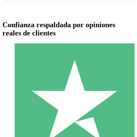
Confianza respaldada por opiniones
reales de clientes
Paquetes de Créditos Individuales
Paga según el uso con créditos de descarga. Sin compromiso
mensual.
1 Descarga
10
US$
00