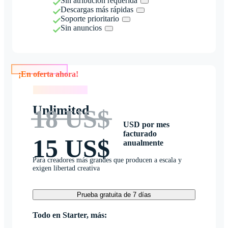
Sin atribución requerida
Descargas más rápidas
Soporte prioritario
Sin anuncios
¡En oferta ahora!
¡En oferta ahora!
Unlimited
18 US$
USD por mes
facturado
15 US$
anualmente
Para creadores más grandes que producen a escala y
exigen libertad creativa
Prueba gratuita de 7 días
Todo en Starter, más: