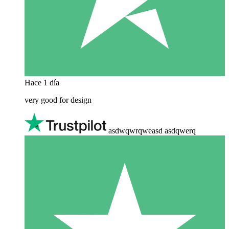
Hace 1 día
very good for design
asdwqwrqweasd asdqwerq