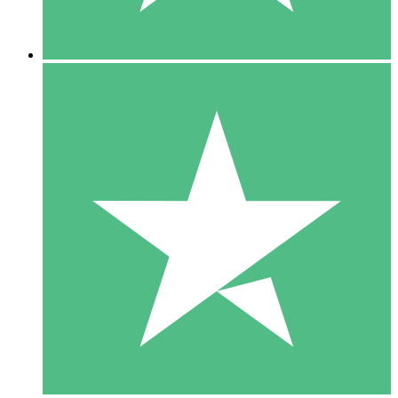
5 Descargas
15
US$
00
10 Descargas
20
US$
00