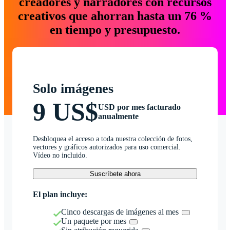
creadores y narradores con recursos
creativos que ahorran hasta un 76 %
en tiempo y presupuesto.
Solo imágenes
9 US$
USD por mes facturado
anualmente
Desbloquea el acceso a toda nuestra colección de fotos,
vectores y gráficos autorizados para uso comercial.
Vídeo no incluido.
Suscríbete ahora
El plan incluye:
Cinco descargas de imágenes al mes
Un paquete por mes