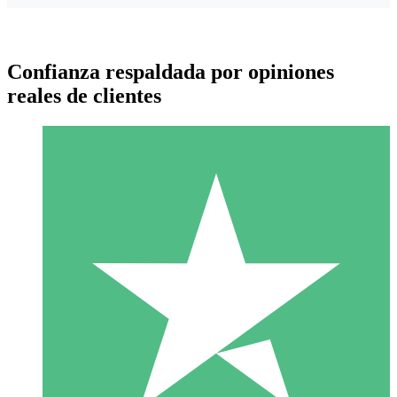
Confianza respaldada por opiniones
reales de clientes
Paquetes de Créditos Individuales
Paga según el uso con créditos de descarga. Sin compromiso
mensual.
1 Descarga
10
US$
00