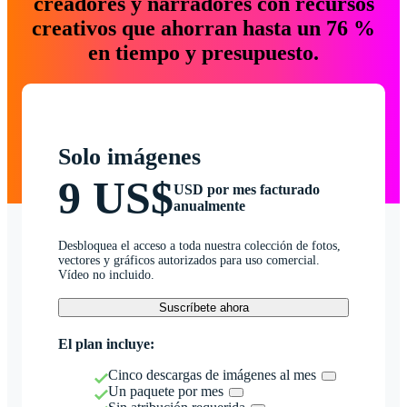
creadores y narradores con recursos
creativos que ahorran hasta un 76 %
en tiempo y presupuesto.
Solo imágenes
9 US$
USD por mes facturado
anualmente
Desbloquea el acceso a toda nuestra colección de fotos,
vectores y gráficos autorizados para uso comercial.
Vídeo no incluido.
Suscríbete ahora
El plan incluye:
Cinco descargas de imágenes al mes
Un paquete por mes