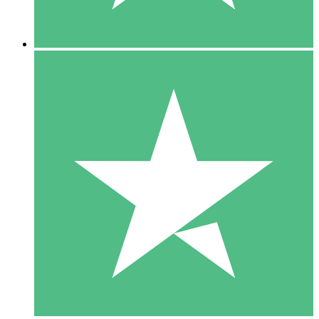
5 Descargas
15
US$
00
10 Descargas
20
US$
00