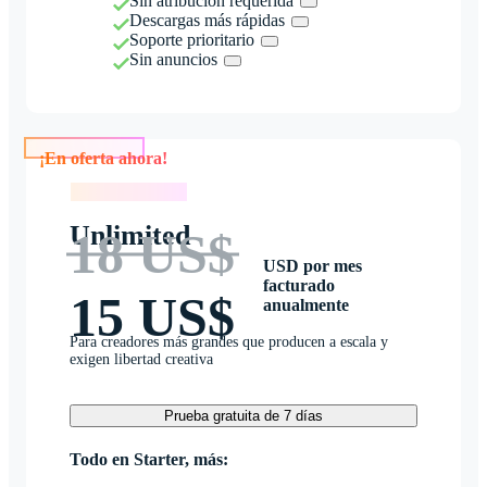
Sin atribución requerida
Descargas más rápidas
Soporte prioritario
Sin anuncios
¡En oferta ahora!
¡En oferta ahora!
Unlimited
18 US$
USD por mes
facturado
15 US$
anualmente
Para creadores más grandes que producen a escala y
exigen libertad creativa
Prueba gratuita de 7 días
Todo en Starter, más: