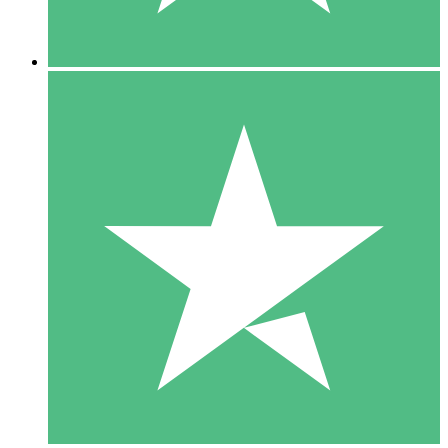
5 Descargas
15
US$
00
10 Descargas
20
US$
00