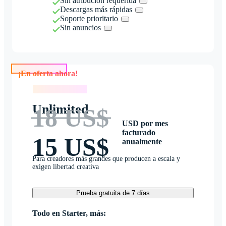
Sin atribución requerida
Descargas más rápidas
Soporte prioritario
Sin anuncios
¡En oferta ahora!
¡En oferta ahora!
Unlimited
18 US$
USD por mes
facturado
15 US$
anualmente
Para creadores más grandes que producen a escala y
exigen libertad creativa
Prueba gratuita de 7 días
Todo en Starter, más: