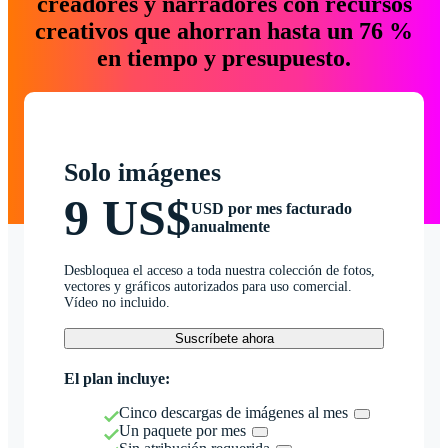
creadores y narradores con recursos
creativos que ahorran hasta un 76 %
en tiempo y presupuesto.
Solo imágenes
9 US$
USD por mes facturado
anualmente
Desbloquea el acceso a toda nuestra colección de fotos,
vectores y gráficos autorizados para uso comercial.
Vídeo no incluido.
Suscríbete ahora
El plan incluye:
Cinco descargas de imágenes al mes
Un paquete por mes