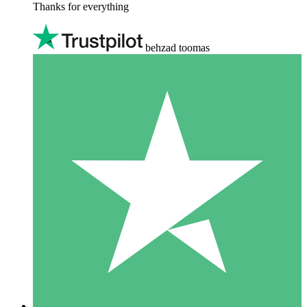
Thanks for everything
behzad toomas