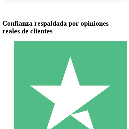
Confianza respaldada por opiniones
reales de clientes
Paquetes de Créditos Individuales
Paga según el uso con créditos de descarga. Sin compromiso
mensual.
1 Descarga
10
US$
00