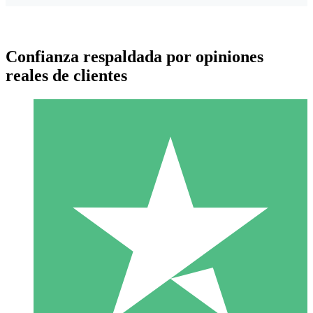
Confianza respaldada por opiniones
reales de clientes
Paquetes de Créditos Individuales
Paga según el uso con créditos de descarga. Sin compromiso
mensual.
1 Descarga
10
US$
00