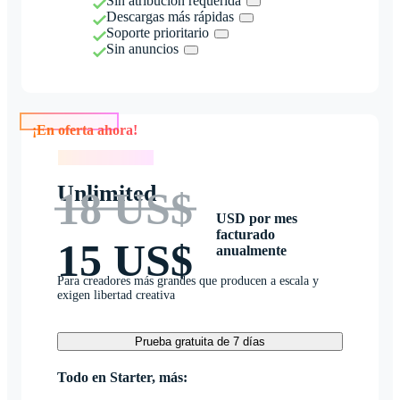
Sin atribución requerida
Descargas más rápidas
Soporte prioritario
Sin anuncios
¡En oferta ahora!
¡En oferta ahora!
Unlimited
18 US$
USD por mes
facturado
15 US$
anualmente
Para creadores más grandes que producen a escala y
exigen libertad creativa
Prueba gratuita de 7 días
Todo en Starter, más: