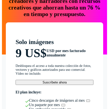
creadores y narradores con recursos
creativos que ahorran hasta un 76 %
en tiempo y presupuesto.
Solo imágenes
9 US$
USD por mes facturado
anualmente
Desbloquea el acceso a toda nuestra colección de fotos,
vectores y gráficos autorizados para uso comercial.
Vídeo no incluido.
Suscríbete ahora
El plan incluye:
Cinco descargas de imágenes al mes
Un paquete por mes