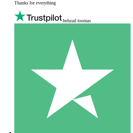
Thanks for everything
behzad toomas