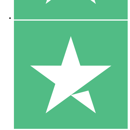
5 Descargas
15
US$
00
10 Descargas
20
US$
00