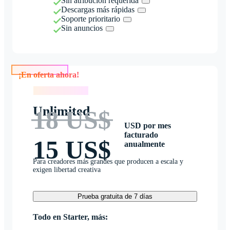
Sin atribución requerida
Descargas más rápidas
Soporte prioritario
Sin anuncios
¡En oferta ahora!
¡En oferta ahora!
Unlimited
18 US$
USD por mes
facturado
15 US$
anualmente
Para creadores más grandes que producen a escala y
exigen libertad creativa
Prueba gratuita de 7 días
Todo en Starter, más: