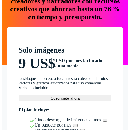
creadores y narradores con recursos
creativos que ahorran hasta un 76 %
en tiempo y presupuesto.
Solo imágenes
9 US$
USD por mes facturado
anualmente
Desbloquea el acceso a toda nuestra colección de fotos,
vectores y gráficos autorizados para uso comercial.
Vídeo no incluido.
Suscríbete ahora
El plan incluye:
Cinco descargas de imágenes al mes
Un paquete por mes