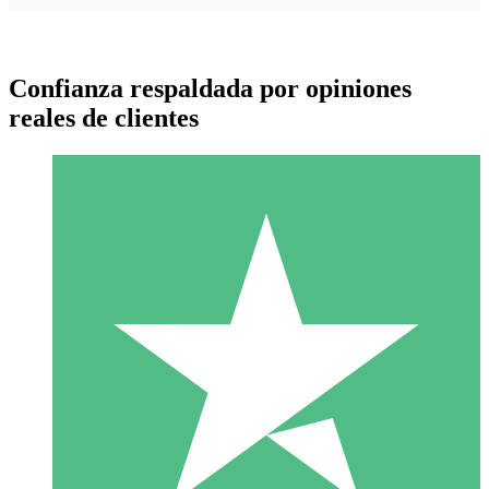
Confianza respaldada por opiniones
reales de clientes
Paquetes de Créditos Individuales
Paga según el uso con créditos de descarga. Sin compromiso
mensual.
1 Descarga
10
US$
00