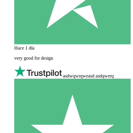
Hace 1 día
very good for design
asdwqwrqweasd asdqwerq