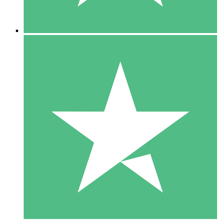
5 Descargas
15
US$
00
10 Descargas
20
US$
00