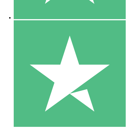
5 Descargas
15
US$
00
10 Descargas
20
US$
00