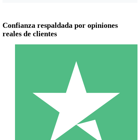
Confianza respaldada por opiniones
reales de clientes
Paquetes de Créditos Individuales
Paga según el uso con créditos de descarga. Sin compromiso
mensual.
1 Descarga
10
US$
00