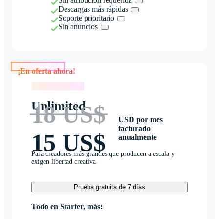
Sin atribución requerida
Descargas más rápidas
Soporte prioritario
Sin anuncios
¡En oferta ahora!
¡En oferta ahora!
Unlimited
18 US$
USD por mes
facturado
15 US$
anualmente
Para creadores más grandes que producen a escala y
exigen libertad creativa
Prueba gratuita de 7 días
Todo en Starter, más: