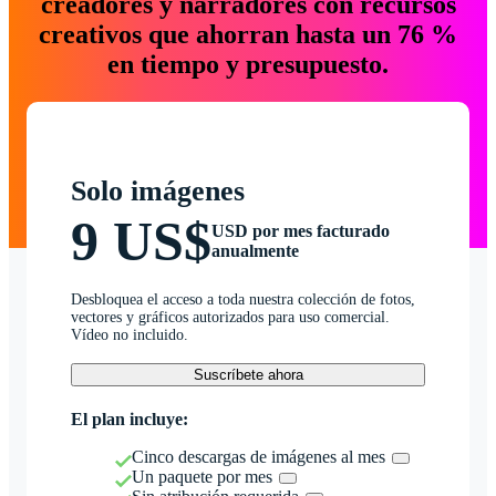
creadores y narradores con recursos
creativos que ahorran hasta un 76 %
en tiempo y presupuesto.
Solo imágenes
9 US$
USD por mes facturado
anualmente
Desbloquea el acceso a toda nuestra colección de fotos,
vectores y gráficos autorizados para uso comercial.
Vídeo no incluido.
Suscríbete ahora
El plan incluye:
Cinco descargas de imágenes al mes
Un paquete por mes