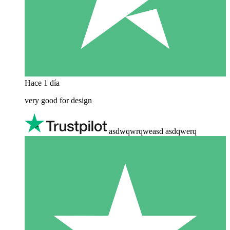
Hace 1 día
very good for design
asdwqwrqweasd asdqwerq