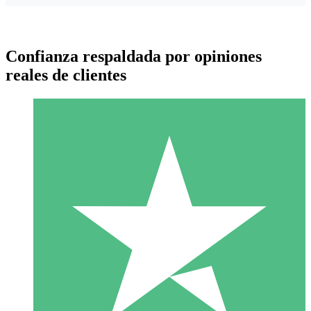
Confianza respaldada por opiniones
reales de clientes
Paquetes de Créditos Individuales
Paga según el uso con créditos de descarga. Sin compromiso
mensual.
1 Descarga
10
US$
00