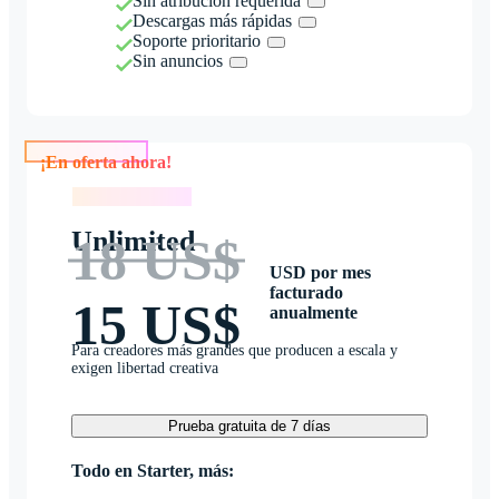
Sin atribución requerida
Descargas más rápidas
Soporte prioritario
Sin anuncios
¡En oferta ahora!
¡En oferta ahora!
Unlimited
18 US$
USD por mes
facturado
15 US$
anualmente
Para creadores más grandes que producen a escala y
exigen libertad creativa
Prueba gratuita de 7 días
Todo en Starter, más: