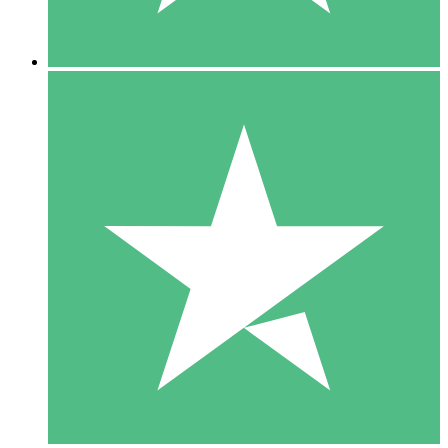
5 Descargas
15
US$
00
10 Descargas
20
US$
00