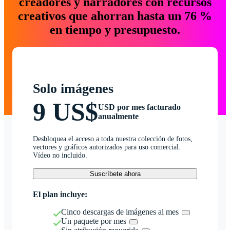
creadores y narradores con recursos
creativos que ahorran hasta un 76 %
en tiempo y presupuesto.
Solo imágenes
9 US$
USD por mes facturado
anualmente
Desbloquea el acceso a toda nuestra colección de fotos,
vectores y gráficos autorizados para uso comercial.
Vídeo no incluido.
Suscríbete ahora
El plan incluye:
Cinco descargas de imágenes al mes
Un paquete por mes