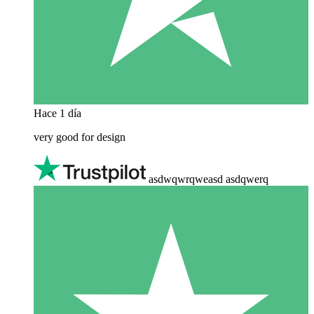
Hace 1 día
very good for design
asdwqwrqweasd asdqwerq