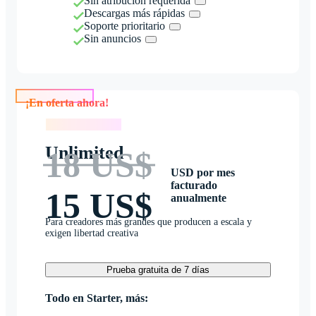
Sin atribución requerida
Descargas más rápidas
Soporte prioritario
Sin anuncios
¡En oferta ahora!
¡En oferta ahora!
Unlimited
18 US$
USD por mes
facturado
15 US$
anualmente
Para creadores más grandes que producen a escala y
exigen libertad creativa
Prueba gratuita de 7 días
Todo en Starter, más: