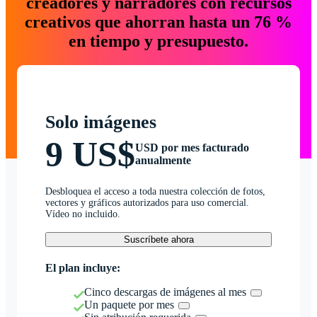
creadores y narradores con recursos
creativos que ahorran hasta un 76 %
en tiempo y presupuesto.
Solo imágenes
9 US$
USD por mes facturado
anualmente
Desbloquea el acceso a toda nuestra colección de fotos,
vectores y gráficos autorizados para uso comercial.
Vídeo no incluido.
Suscríbete ahora
El plan incluye:
Cinco descargas de imágenes al mes
Un paquete por mes