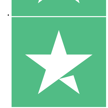
5 Descargas
15
US$
00
10 Descargas
20
US$
00