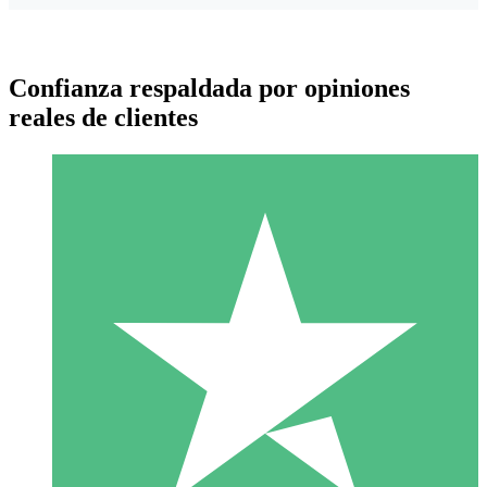
Confianza respaldada por opiniones
reales de clientes
Paquetes de Créditos Individuales
Paga según el uso con créditos de descarga. Sin compromiso
mensual.
1 Descarga
10
US$
00