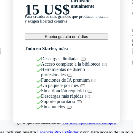
facturado
15 US$
anualmente
Para creadores más grandes que producen a escala
y exigen libertad creativa
Prueba gratuita de 7 días
Todo en Starter, más:
Descargas ilimitadas
Acceso completo a la biblioteca
Herramientas de diseño
profesionales
Funciones de IA premium
Un paquete por mes
Sin atribución requerida
Descargas más rápidas
Soporte prioritario
Sin anuncios
¿No quieres suscribirte?
Ver más opciones de compra
es incluyen nuestra
Licencia Pro Estándar
y son para acceso de un solo