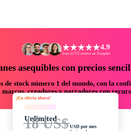
4.9
from 33.572 reviews on Trustpilot
anes asequibles con precios sencil
os de stock número 1 del mundo, con la confi
marcas, creadores y narradores con recurs
¡En oferta ahora!
un 76 % en tiempo y presupuesto.
¡En oferta ahora!
Unlimited
18 US$
USD por mes