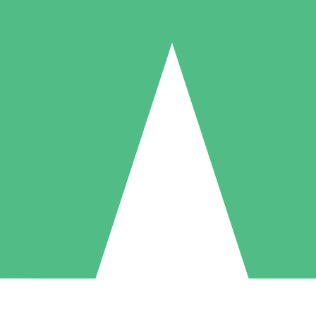
Paquetes de Créditos Individuales
Paga según el uso con créditos de descarga. Sin compromiso mensual.
1 Descarga
5 Descargas
10 Descargas
10
15
20
US$
00
US$
00
US$
00