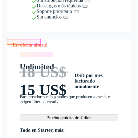
Sin atribución requerida
Descargas más rápidas
Soporte prioritario
Sin anuncios
¡En oferta ahora!
¡En oferta ahora!
Unlimited
18 US$
USD por mes
facturado
15 US$
anualmente
Para creadores más grandes que producen a escala y
exigen libertad creativa
Prueba gratuita de 7 días
Todo en Starter, más: