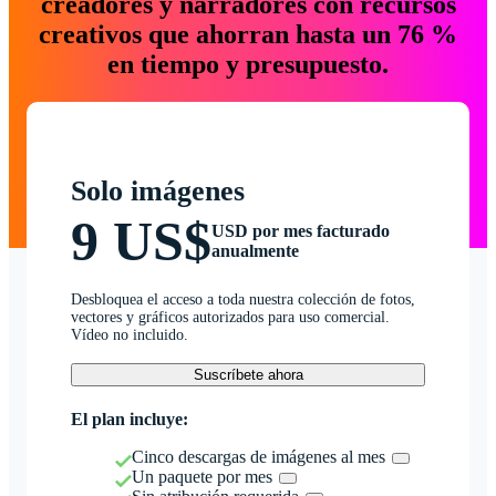
creadores y narradores con recursos
creativos que ahorran hasta un 76 %
en tiempo y presupuesto.
Solo imágenes
9 US$
USD por mes facturado
anualmente
Desbloquea el acceso a toda nuestra colección de fotos,
vectores y gráficos autorizados para uso comercial.
Vídeo no incluido.
Suscríbete ahora
El plan incluye:
Cinco descargas de imágenes al mes
Un paquete por mes