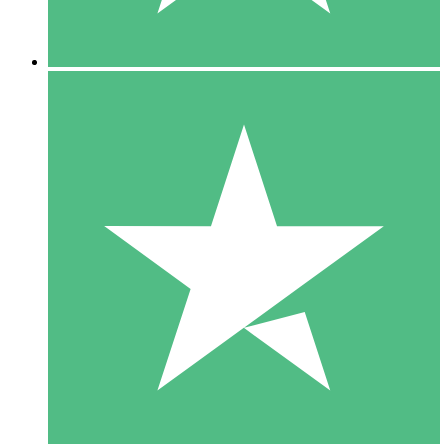
5 Descargas
15
US$
00
10 Descargas
20
US$
00