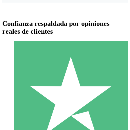
Confianza respaldada por opiniones
reales de clientes
Paquetes de Créditos Individuales
Paga según el uso con créditos de descarga. Sin compromiso
mensual.
1 Descarga
10
US$
00