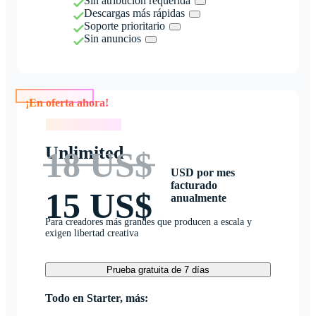
Sin atribución requerida
Descargas más rápidas
Soporte prioritario
Sin anuncios
¡En oferta ahora!
¡En oferta ahora!
Unlimited
18 US$
USD por mes
facturado
15 US$
anualmente
Para creadores más grandes que producen a escala y
exigen libertad creativa
Prueba gratuita de 7 días
Todo en Starter, más: