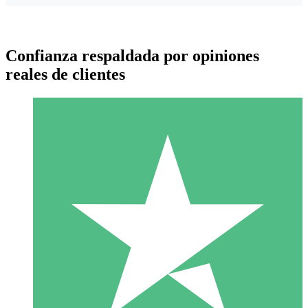
Confianza respaldada por opiniones
reales de clientes
Paquetes de Créditos Individuales
Paga según el uso con créditos de descarga. Sin compromiso
mensual.
1 Descarga
10
US$
00