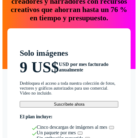
creadores y narradores con recursos
creativos que ahorran hasta un 76 %
en tiempo y presupuesto.
Solo imágenes
9 US$
USD por mes facturado
anualmente
Desbloquea el acceso a toda nuestra colección de fotos,
vectores y gráficos autorizados para uso comercial.
Vídeo no incluido.
Suscríbete ahora
El plan incluye:
Cinco descargas de imágenes al mes
Un paquete por mes