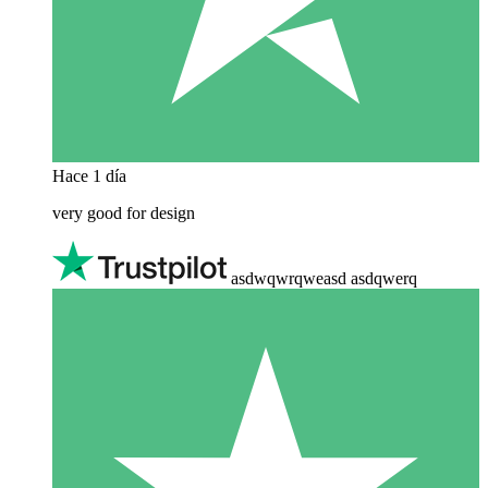
Hace 1 día
very good for design
asdwqwrqweasd asdqwerq