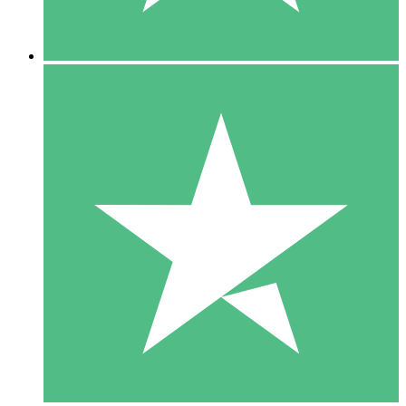
5 Descargas
15
US$
00
10 Descargas
20
US$
00