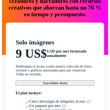
creadores y narradores con recursos
creativos que ahorran hasta un 76 %
en tiempo y presupuesto.
Solo imágenes
9 US$
USD por mes facturado
anualmente
Desbloquea el acceso a toda nuestra colección de fotos,
vectores y gráficos autorizados para uso comercial.
Vídeo no incluido.
Suscríbete ahora
El plan incluye:
Cinco descargas de imágenes al mes
Un paquete por mes