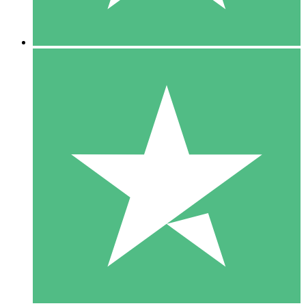
5 Descargas
15
US$
00
10 Descargas
20
US$
00