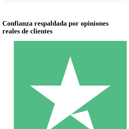
Confianza respaldada por opiniones
reales de clientes
Paquetes de Créditos Individuales
Paga según el uso con créditos de descarga. Sin compromiso
mensual.
1 Descarga
10
US$
00