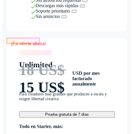
Sin atribución requerida
Descargas más rápidas
Soporte prioritario
Sin anuncios
¡En oferta ahora!
¡En oferta ahora!
Unlimited
18 US$
USD por mes
facturado
15 US$
anualmente
Para creadores más grandes que producen a escala y
exigen libertad creativa
Prueba gratuita de 7 días
Todo en Starter, más: