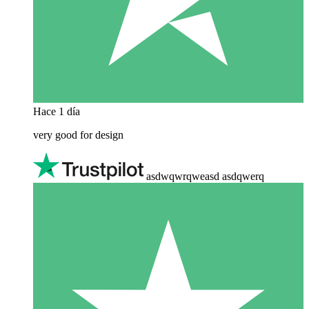
Hace 1 día
very good for design
asdwqwrqweasd asdqwerq