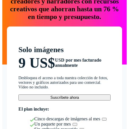
creadores y narradores con recursos
creativos que ahorran hasta un 76 %
en tiempo y presupuesto.
Solo imágenes
9 US$
USD por mes facturado
anualmente
Desbloquea el acceso a toda nuestra colección de fotos,
vectores y gráficos autorizados para uso comercial.
Vídeo no incluido.
Suscríbete ahora
El plan incluye:
Cinco descargas de imágenes al mes
Un paquete por mes