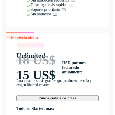
Sin atribución requerida
Descargas más rápidas
Soporte prioritario
Sin anuncios
¡En oferta ahora!
¡En oferta ahora!
Unlimited
18 US$
USD por mes
facturado
15 US$
anualmente
Para creadores más grandes que producen a escala y
exigen libertad creativa
Prueba gratuita de 7 días
Todo en Starter, más: