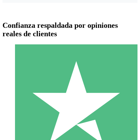
Confianza respaldada por opiniones
reales de clientes
Paquetes de Créditos Individuales
Paga según el uso con créditos de descarga. Sin compromiso
mensual.
1 Descarga
10
US$
00