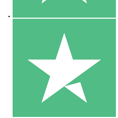
5 Descargas
15
US$
00
10 Descargas
20
US$
00