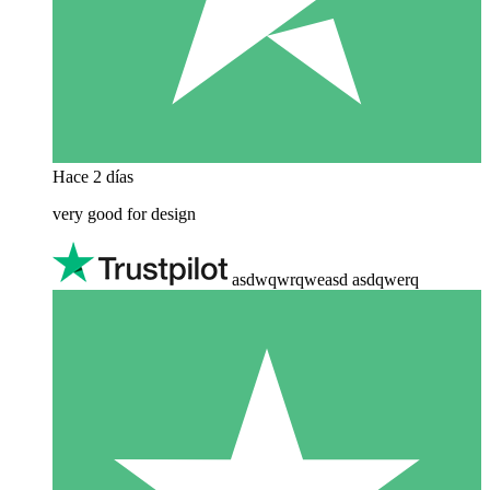
Hace 2 días
very good for design
asdwqwrqweasd asdqwerq