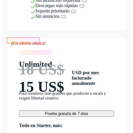
Sin atribución requerida
Descargas más rápidas
Soporte prioritario
Sin anuncios
¡En oferta ahora!
¡En oferta ahora!
Unlimited
18 US$
USD por mes
facturado
15 US$
anualmente
Para creadores más grandes que producen a escala y
exigen libertad creativa
Prueba gratuita de 7 días
Todo en Starter, más: