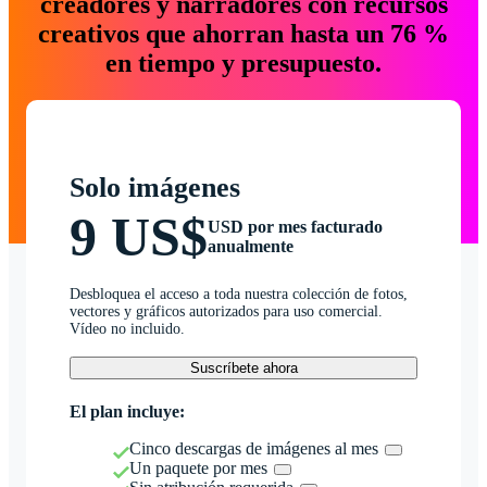
creadores y narradores con recursos
creativos que ahorran hasta un 76 %
en tiempo y presupuesto.
Solo imágenes
9 US$
USD por mes facturado
anualmente
Desbloquea el acceso a toda nuestra colección de fotos,
vectores y gráficos autorizados para uso comercial.
Vídeo no incluido.
Suscríbete ahora
El plan incluye:
Cinco descargas de imágenes al mes
Un paquete por mes