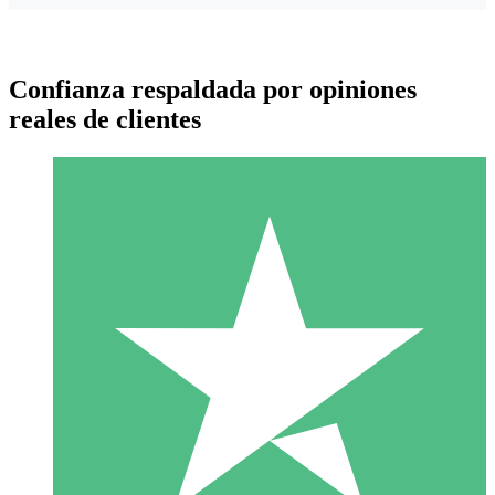
Confianza respaldada por opiniones
reales de clientes
Paquetes de Créditos Individuales
Paga según el uso con créditos de descarga. Sin compromiso
mensual.
1 Descarga
10
US$
00