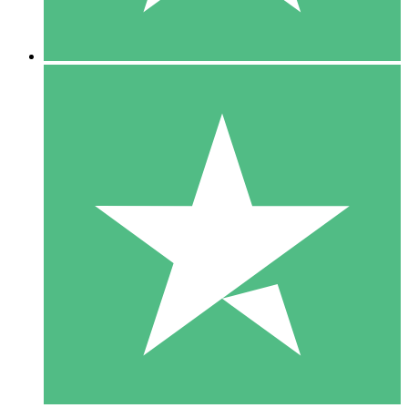
5 Descargas
15
US$
00
10 Descargas
20
US$
00