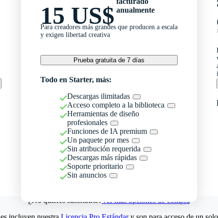
facturado
15 US$
anualmente
Para creadores más grandes que producen a escala
y exigen libertad creativa
Prueba gratuita de 7 días
Todo en Starter, más:
Descargas ilimitadas
Acceso completo a la biblioteca
Herramientas de diseño
profesionales
Funciones de IA premium
Un paquete por mes
Sin atribución requerida
Descargas más rápidas
Soporte prioritario
Sin anuncios
¿No quieres suscribirte?
Ver más opciones de compra
es incluyen nuestra
Licencia Pro Estándar
y son para acceso de un solo