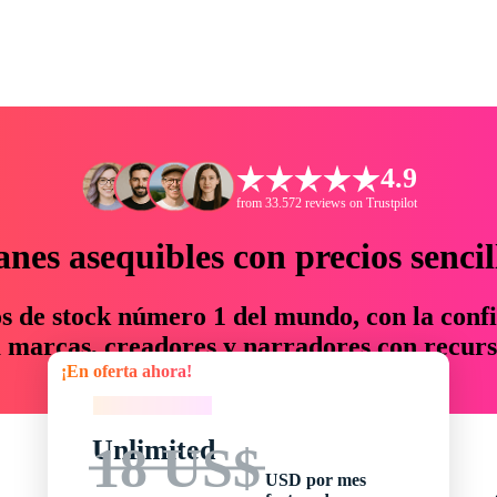
4.9
from 33.572 reviews on Trustpilot
anes asequibles con precios sencil
os de stock número 1 del mundo, con la confi
marcas, creadores y narradores con recurs
¡En oferta ahora!
un 76 % en tiempo y presupuesto.
¡En oferta ahora!
Unlimited
18 US$
USD por mes