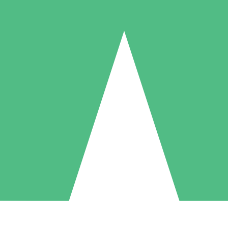
Paquetes de Créditos Individuales
Paga según el uso con créditos de descarga. Sin compromiso mensual.
1 Descarga
5 Descargas
10 Descargas
10
15
20
US$
00
US$
00
US$
00