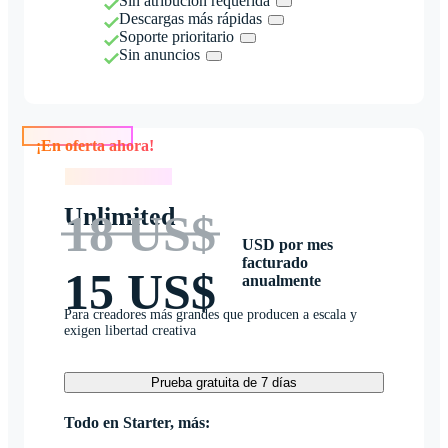
Sin atribución requerida
Descargas más rápidas
Soporte prioritario
Sin anuncios
¡En oferta ahora!
¡En oferta ahora!
Unlimited
18 US$
USD por mes
facturado
15 US$
anualmente
Para creadores más grandes que producen a escala y
exigen libertad creativa
Prueba gratuita de 7 días
Todo en Starter, más: