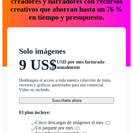
creadores y narradores con recursos
creativos que ahorran hasta un 76 %
en tiempo y presupuesto.
Solo imágenes
9 US$
USD por mes facturado
anualmente
Desbloquea el acceso a toda nuestra colección de fotos,
vectores y gráficos autorizados para uso comercial.
Vídeo no incluido.
Suscríbete ahora
El plan incluye:
Cinco descargas de imágenes al mes
Un paquete por mes