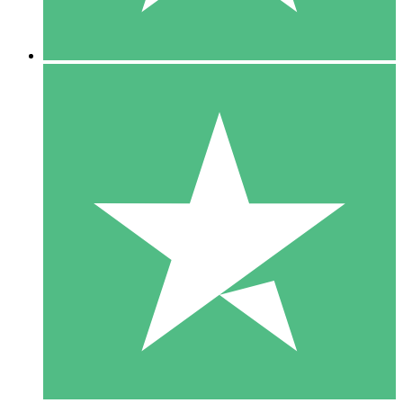
5 Descargas
15
US$
00
10 Descargas
20
US$
00