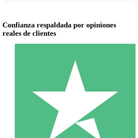
Confianza respaldada por opiniones
reales de clientes
Paquetes de Créditos Individuales
Paga según el uso con créditos de descarga. Sin compromiso
mensual.
1 Descarga
10
US$
00