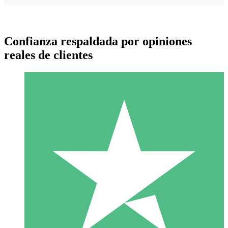
Confianza respaldada por opiniones
reales de clientes
Paquetes de Créditos Individuales
Paga según el uso con créditos de descarga. Sin compromiso
mensual.
1 Descarga
10
US$
00