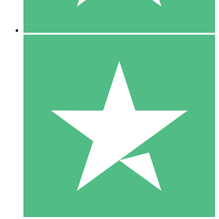
5 Descargas
15
US$
00
10 Descargas
20
US$
00