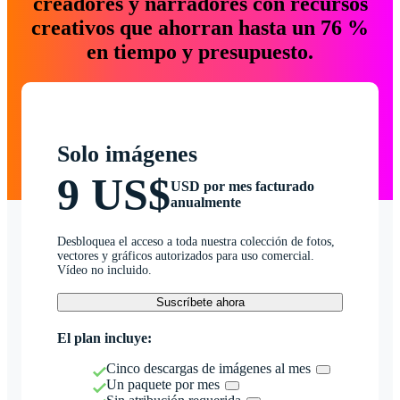
creadores y narradores con recursos
creativos que ahorran hasta un 76 %
en tiempo y presupuesto.
Solo imágenes
9 US$
USD por mes facturado
anualmente
Desbloquea el acceso a toda nuestra colección de fotos,
vectores y gráficos autorizados para uso comercial.
Vídeo no incluido.
Suscríbete ahora
El plan incluye:
Cinco descargas de imágenes al mes
Un paquete por mes