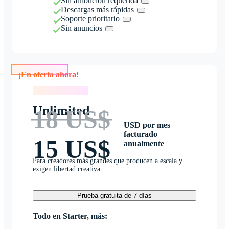
Sin atribución requerida
Descargas más rápidas
Soporte prioritario
Sin anuncios
¡En oferta ahora!
¡En oferta ahora!
Unlimited
18 US$
USD por mes
facturado
15 US$
anualmente
Para creadores más grandes que producen a escala y
exigen libertad creativa
Prueba gratuita de 7 días
Todo en Starter, más: