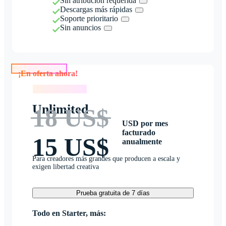
Sin atribución requerida
Descargas más rápidas
Soporte prioritario
Sin anuncios
¡En oferta ahora!
¡En oferta ahora!
Unlimited
18 US$
USD por mes
facturado
15 US$
anualmente
Para creadores más grandes que producen a escala y
exigen libertad creativa
Prueba gratuita de 7 días
Todo en Starter, más: