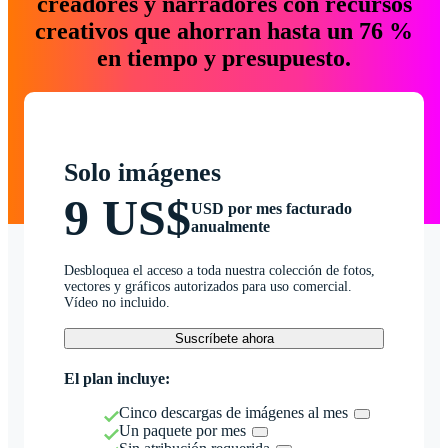
creadores y narradores con recursos
creativos que ahorran hasta un 76 %
en tiempo y presupuesto.
Solo imágenes
9 US$
USD por mes facturado
anualmente
Desbloquea el acceso a toda nuestra colección de fotos,
vectores y gráficos autorizados para uso comercial.
Vídeo no incluido.
Suscríbete ahora
El plan incluye:
Cinco descargas de imágenes al mes
Un paquete por mes