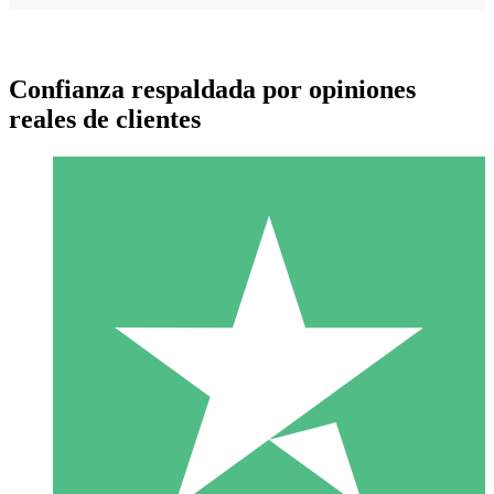
Confianza respaldada por opiniones
reales de clientes
Paquetes de Créditos Individuales
Paga según el uso con créditos de descarga. Sin compromiso
mensual.
1 Descarga
10
US$
00