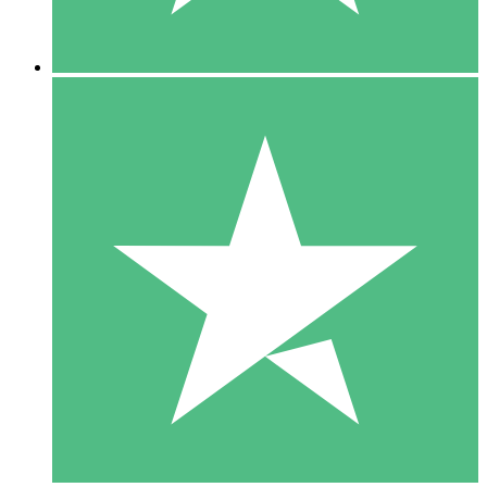
5 Descargas
15
US$
00
10 Descargas
20
US$
00