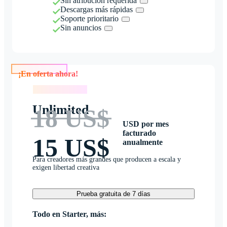
Sin atribución requerida
Descargas más rápidas
Soporte prioritario
Sin anuncios
¡En oferta ahora!
¡En oferta ahora!
Unlimited
18 US$
USD por mes
facturado
15 US$
anualmente
Para creadores más grandes que producen a escala y
exigen libertad creativa
Prueba gratuita de 7 días
Todo en Starter, más: