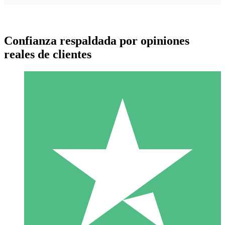
Confianza respaldada por opiniones
reales de clientes
Paquetes de Créditos Individuales
Paga según el uso con créditos de descarga. Sin compromiso
mensual.
1 Descarga
10
US$
00