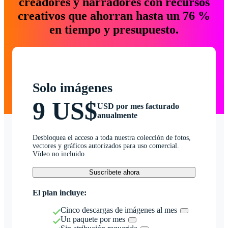
creadores y narradores con recursos
creativos que ahorran hasta un 76 %
en tiempo y presupuesto.
Solo imágenes
9 US$
USD por mes facturado
anualmente
Desbloquea el acceso a toda nuestra colección de fotos,
vectores y gráficos autorizados para uso comercial.
Vídeo no incluido.
Suscríbete ahora
El plan incluye:
Cinco descargas de imágenes al mes
Un paquete por mes