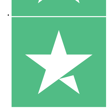
5 Descargas
15
US$
00
10 Descargas
20
US$
00