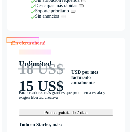
Sin atribución requerida
Descargas más rápidas
Soporte prioritario
Sin anuncios
¡En oferta ahora!
¡En oferta ahora!
Unlimited
18 US$
USD por mes
facturado
15 US$
anualmente
Para creadores más grandes que producen a escala y
exigen libertad creativa
Prueba gratuita de 7 días
Todo en Starter, más: