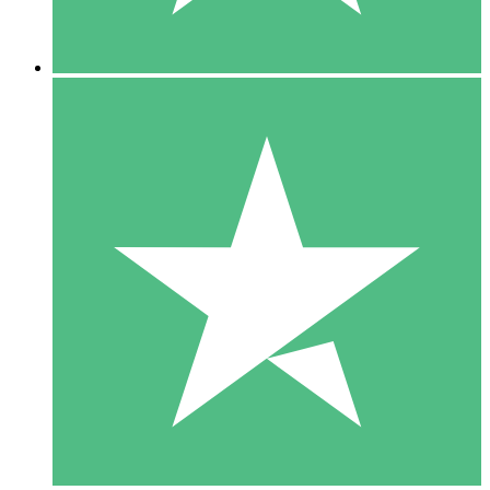
5 Descargas
15
US$
00
10 Descargas
20
US$
00