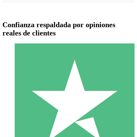
Confianza respaldada por opiniones
reales de clientes
Paquetes de Créditos Individuales
Paga según el uso con créditos de descarga. Sin compromiso
mensual.
1 Descarga
10
US$
00