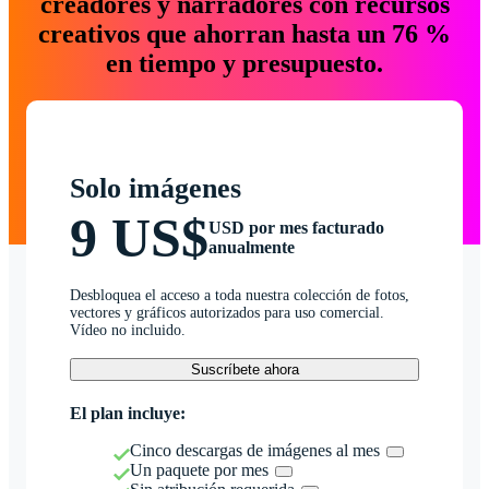
creadores y narradores con recursos
creativos que ahorran hasta un 76 %
en tiempo y presupuesto.
Solo imágenes
9 US$
USD por mes facturado
anualmente
Desbloquea el acceso a toda nuestra colección de fotos,
vectores y gráficos autorizados para uso comercial.
Vídeo no incluido.
Suscríbete ahora
El plan incluye:
Cinco descargas de imágenes al mes
Un paquete por mes