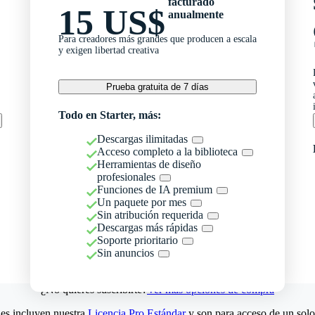
facturado
15 US$
anualmente
Para creadores más grandes que producen a escala
y exigen libertad creativa
Prueba gratuita de 7 días
Todo en Starter, más:
Descargas ilimitadas
Acceso completo a la biblioteca
Herramientas de diseño
profesionales
Funciones de IA premium
Un paquete por mes
Sin atribución requerida
Descargas más rápidas
Soporte prioritario
Sin anuncios
¿No quieres suscribirte?
Ver más opciones de compra
es incluyen nuestra
Licencia Pro Estándar
y son para acceso de un solo