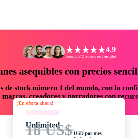
4.9
from 33.572 reviews on Trustpilot
anes asequibles con precios sencil
os de stock número 1 del mundo, con la confi
marcas, creadores y narradores con recurs
¡En oferta ahora!
un 76 % en tiempo y presupuesto.
¡En oferta ahora!
Unlimited
18 US$
USD por mes