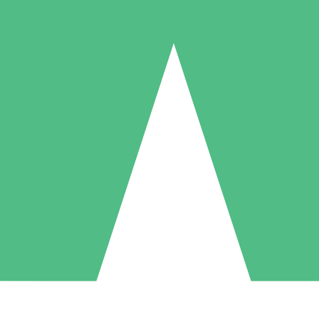
Paquetes de Créditos Individuales
Paga según el uso con créditos de descarga. Sin compromiso mensual.
1 Descarga
5 Descargas
10 Descargas
10
15
20
US$
00
US$
00
US$
00