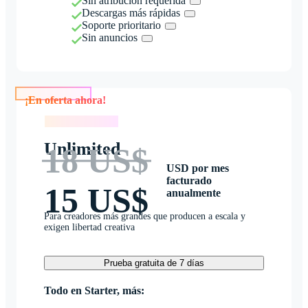
Sin atribución requerida
Descargas más rápidas
Soporte prioritario
Sin anuncios
¡En oferta ahora!
¡En oferta ahora!
Unlimited
18 US$
USD por mes
facturado
15 US$
anualmente
Para creadores más grandes que producen a escala y
exigen libertad creativa
Prueba gratuita de 7 días
Todo en Starter, más: