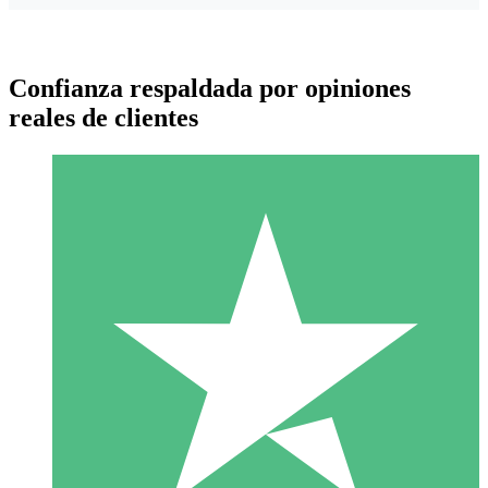
Confianza respaldada por opiniones
reales de clientes
Paquetes de Créditos Individuales
Paga según el uso con créditos de descarga. Sin compromiso
mensual.
1 Descarga
10
US$
00