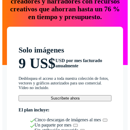
creadores y narradores con recursos
creativos que ahorran hasta un 76 %
en tiempo y presupuesto.
Solo imágenes
9 US$
USD por mes facturado
anualmente
Desbloquea el acceso a toda nuestra colección de fotos,
vectores y gráficos autorizados para uso comercial.
Vídeo no incluido.
Suscríbete ahora
El plan incluye:
Cinco descargas de imágenes al mes
Un paquete por mes