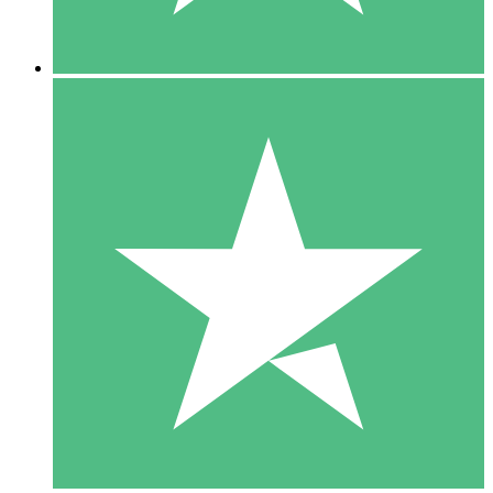
5 Descargas
15
US$
00
10 Descargas
20
US$
00