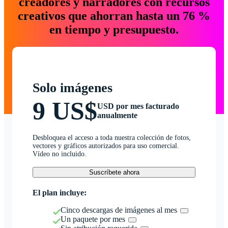
creadores y narradores con recursos
creativos que ahorran hasta un 76 %
en tiempo y presupuesto.
Solo imágenes
9 US$
USD por mes facturado
anualmente
Desbloquea el acceso a toda nuestra colección de fotos,
vectores y gráficos autorizados para uso comercial.
Vídeo no incluido.
Suscríbete ahora
El plan incluye:
Cinco descargas de imágenes al mes
Un paquete por mes