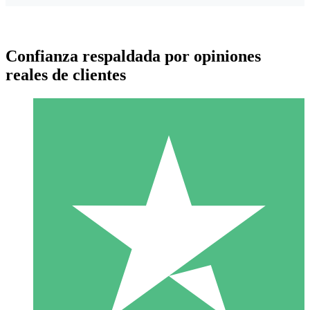
Confianza respaldada por opiniones
reales de clientes
Paquetes de Créditos Individuales
Paga según el uso con créditos de descarga. Sin compromiso
mensual.
1 Descarga
10
US$
00