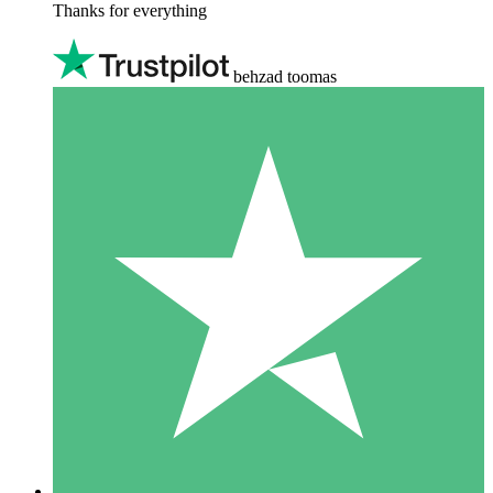
Thanks for everything
behzad toomas