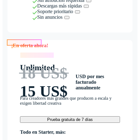
Sin atribución requerida
Descargas más rápidas
Soporte prioritario
Sin anuncios
¡En oferta ahora!
¡En oferta ahora!
Unlimited
18 US$
USD por mes
facturado
15 US$
anualmente
Para creadores más grandes que producen a escala y
exigen libertad creativa
Prueba gratuita de 7 días
Todo en Starter, más: