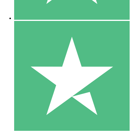
5 Descargas
15
US$
00
10 Descargas
20
US$
00