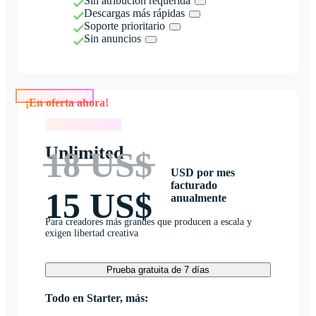
Sin atribución requerida
Descargas más rápidas
Soporte prioritario
Sin anuncios
¡En oferta ahora!
¡En oferta ahora!
Unlimited
18 US$
USD por mes
facturado
15 US$
anualmente
Para creadores más grandes que producen a escala y
exigen libertad creativa
Prueba gratuita de 7 días
Todo en Starter, más: