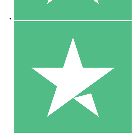
5 Descargas
15
US$
00
10 Descargas
20
US$
00