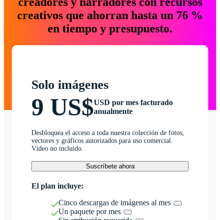
creadores y narradores con recursos
creativos que ahorran hasta un 76 %
en tiempo y presupuesto.
Solo imágenes
9 US$
USD por mes facturado
anualmente
Desbloquea el acceso a toda nuestra colección de fotos,
vectores y gráficos autorizados para uso comercial.
Vídeo no incluido.
Suscríbete ahora
El plan incluye:
Cinco descargas de imágenes al mes
Un paquete por mes