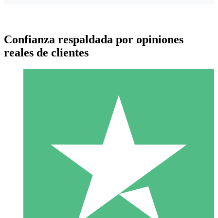
Confianza respaldada por opiniones
reales de clientes
Paquetes de Créditos Individuales
Paga según el uso con créditos de descarga. Sin compromiso
mensual.
1 Descarga
10
US$
00