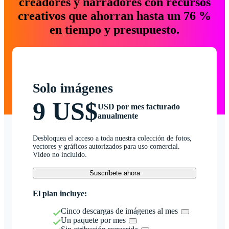
creadores y narradores con recursos
creativos que ahorran hasta un 76 %
en tiempo y presupuesto.
Solo imágenes
9 US$
USD por mes facturado
anualmente
Desbloquea el acceso a toda nuestra colección de fotos,
vectores y gráficos autorizados para uso comercial.
Vídeo no incluido.
Suscríbete ahora
El plan incluye:
Cinco descargas de imágenes al mes
Un paquete por mes