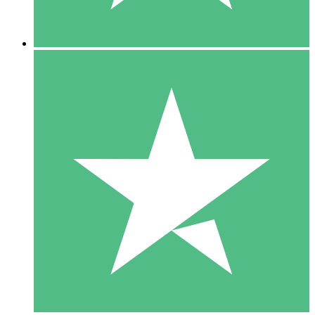
5 Descargas
15
US$
00
10 Descargas
20
US$
00