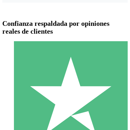
Confianza respaldada por opiniones
reales de clientes
Paquetes de Créditos Individuales
Paga según el uso con créditos de descarga. Sin compromiso
mensual.
1 Descarga
10
US$
00