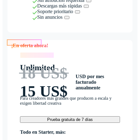
Sin atribución requerida
Descargas más rápidas
Soporte prioritario
Sin anuncios
¡En oferta ahora!
¡En oferta ahora!
Unlimited
18 US$
USD por mes
facturado
15 US$
anualmente
Para creadores más grandes que producen a escala y
exigen libertad creativa
Prueba gratuita de 7 días
Todo en Starter, más: