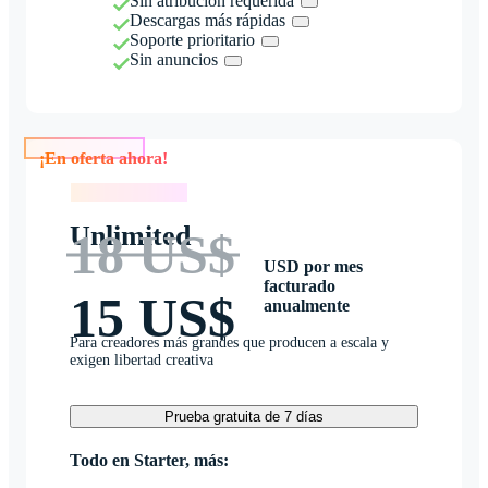
Sin atribución requerida
Descargas más rápidas
Soporte prioritario
Sin anuncios
¡En oferta ahora!
¡En oferta ahora!
Unlimited
18 US$
USD por mes
facturado
15 US$
anualmente
Para creadores más grandes que producen a escala y
exigen libertad creativa
Prueba gratuita de 7 días
Todo en Starter, más: