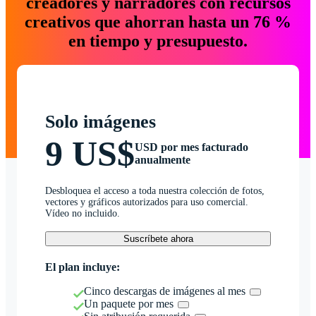
creadores y narradores con recursos
creativos que ahorran hasta un 76 %
en tiempo y presupuesto.
Solo imágenes
9 US$
USD por mes facturado
anualmente
Desbloquea el acceso a toda nuestra colección de fotos,
vectores y gráficos autorizados para uso comercial.
Vídeo no incluido.
Suscríbete ahora
El plan incluye:
Cinco descargas de imágenes al mes
Un paquete por mes