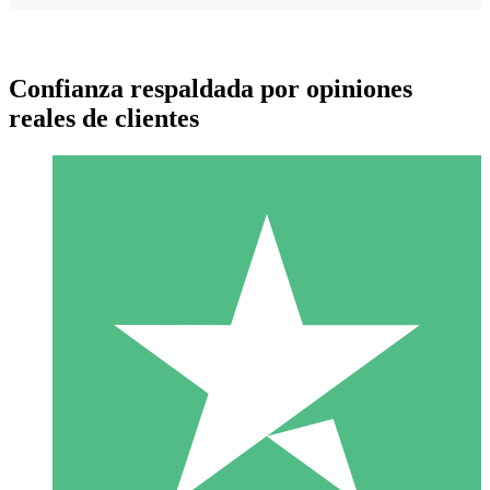
Confianza respaldada por opiniones
reales de clientes
Paquetes de Créditos Individuales
Paga según el uso con créditos de descarga. Sin compromiso
mensual.
1 Descarga
10
US$
00