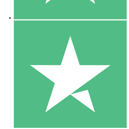
5 Descargas
15
US$
00
10 Descargas
20
US$
00