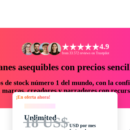
4.9
from 33.572 reviews on Trustpilot
anes asequibles con precios sencil
os de stock número 1 del mundo, con la confi
marcas, creadores y narradores con recurs
¡En oferta ahora!
un 76 % en tiempo y presupuesto.
¡En oferta ahora!
Unlimited
18 US$
USD por mes