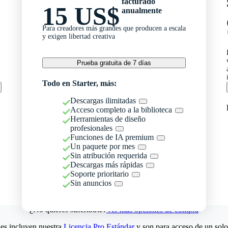
facturado
15 US$
anualmente
Para creadores más grandes que producen a escala
y exigen libertad creativa
Prueba gratuita de 7 días
Todo en Starter, más:
Descargas ilimitadas
Acceso completo a la biblioteca
Herramientas de diseño
profesionales
Funciones de IA premium
Un paquete por mes
Sin atribución requerida
Descargas más rápidas
Soporte prioritario
Sin anuncios
¿No quieres suscribirte?
Ver más opciones de compra
es incluyen nuestra
Licencia Pro Estándar
y son para acceso de un solo