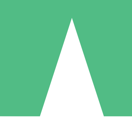
Paquetes de Créditos Individuales
Paga según el uso con créditos de descarga. Sin compromiso mensual.
1 Descarga
5 Descargas
10 Descargas
10
15
20
US$
00
US$
00
US$
00