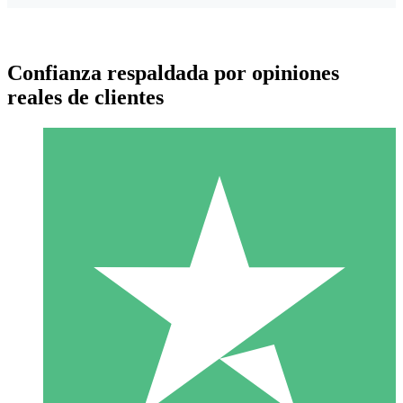
Confianza respaldada por opiniones
reales de clientes
Paquetes de Créditos Individuales
Paga según el uso con créditos de descarga. Sin compromiso
mensual.
1 Descarga
10
US$
00