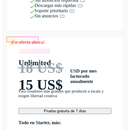
Sin atribución requerida
Descargas más rápidas
Soporte prioritario
Sin anuncios
¡En oferta ahora!
¡En oferta ahora!
Unlimited
18 US$
USD por mes
facturado
15 US$
anualmente
Para creadores más grandes que producen a escala y
exigen libertad creativa
Prueba gratuita de 7 días
Todo en Starter, más: