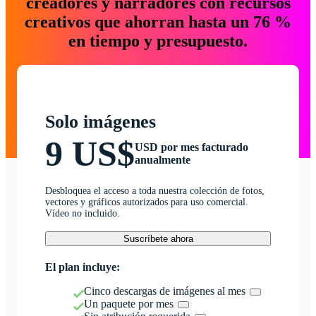
creadores y narradores con recursos
creativos que ahorran hasta un 76 %
en tiempo y presupuesto.
Solo imágenes
9 US$
USD por mes facturado
anualmente
Desbloquea el acceso a toda nuestra colección de fotos,
vectores y gráficos autorizados para uso comercial.
Vídeo no incluido.
Suscríbete ahora
El plan incluye:
Cinco descargas de imágenes al mes
Un paquete por mes