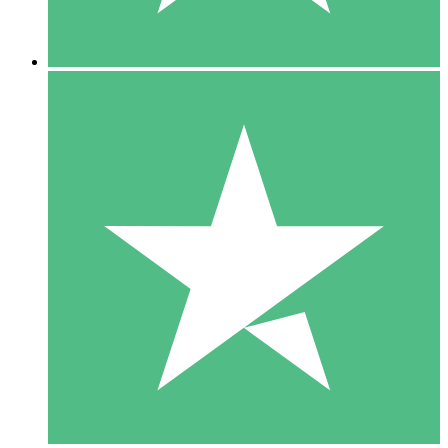
5 Descargas
15
US$
00
10 Descargas
20
US$
00