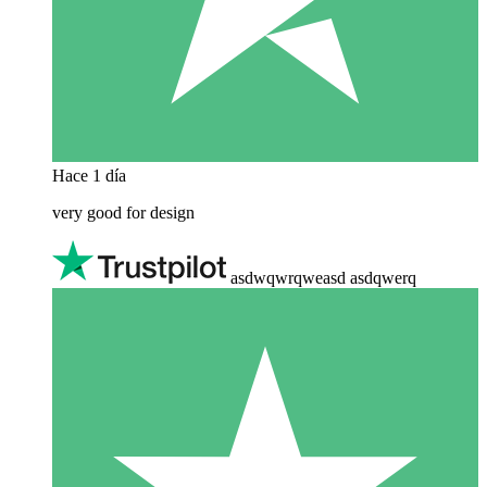
Hace 1 día
very good for design
asdwqwrqweasd asdqwerq