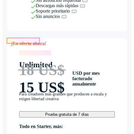
Sin atribución requerida
Descargas más rápidas
Soporte prioritario
Sin anuncios
¡En oferta ahora!
¡En oferta ahora!
Unlimited
18 US$
USD por mes
facturado
15 US$
anualmente
Para creadores más grandes que producen a escala y
exigen libertad creativa
Prueba gratuita de 7 días
Todo en Starter, más: