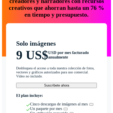
creadores y narradores con recursos
creativos que ahorran hasta un 76 %
en tiempo y presupuesto.
Solo imágenes
9 US$
USD por mes facturado
anualmente
Desbloquea el acceso a toda nuestra colección de fotos,
vectores y gráficos autorizados para uso comercial.
Vídeo no incluido.
Suscríbete ahora
El plan incluye:
Cinco descargas de imágenes al mes
Un paquete por mes