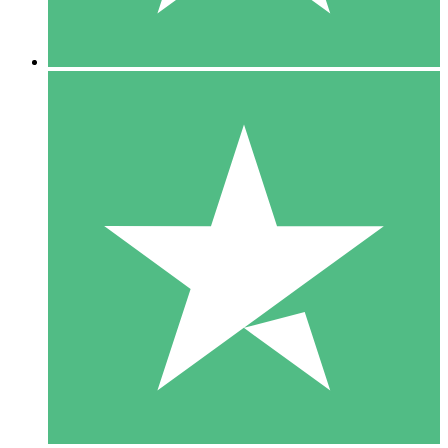
5 Descargas
15
US$
00
10 Descargas
20
US$
00