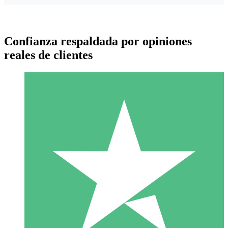
Confianza respaldada por opiniones
reales de clientes
Paquetes de Créditos Individuales
Paga según el uso con créditos de descarga. Sin compromiso
mensual.
1 Descarga
10
US$
00