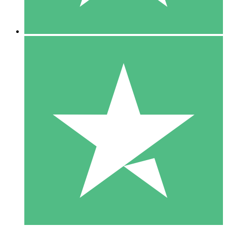
5 Descargas
15
US$
00
10 Descargas
20
US$
00