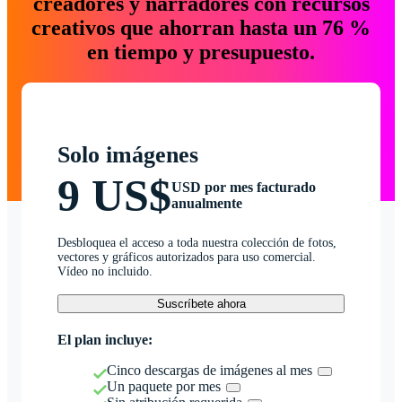
creadores y narradores con recursos
creativos que ahorran hasta un 76 %
en tiempo y presupuesto.
Solo imágenes
9 US$
USD por mes facturado
anualmente
Desbloquea el acceso a toda nuestra colección de fotos,
vectores y gráficos autorizados para uso comercial.
Vídeo no incluido.
Suscríbete ahora
El plan incluye:
Cinco descargas de imágenes al mes
Un paquete por mes