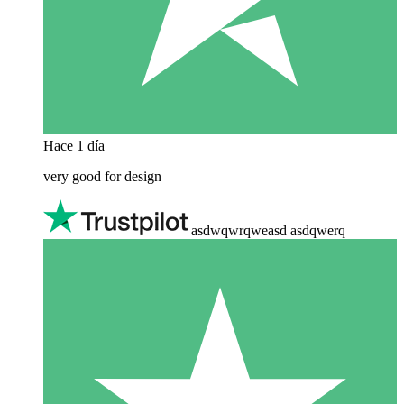
Hace 1 día
very good for design
asdwqwrqweasd asdqwerq