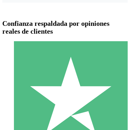
Confianza respaldada por opiniones
reales de clientes
Paquetes de Créditos Individuales
Paga según el uso con créditos de descarga. Sin compromiso
mensual.
1 Descarga
10
US$
00