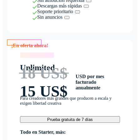
Sin atribución requerida
Descargas más rápidas
Soporte prioritario
Sin anuncios
¡En oferta ahora!
¡En oferta ahora!
Unlimited
18 US$
USD por mes
facturado
15 US$
anualmente
Para creadores más grandes que producen a escala y
exigen libertad creativa
Prueba gratuita de 7 días
Todo en Starter, más: