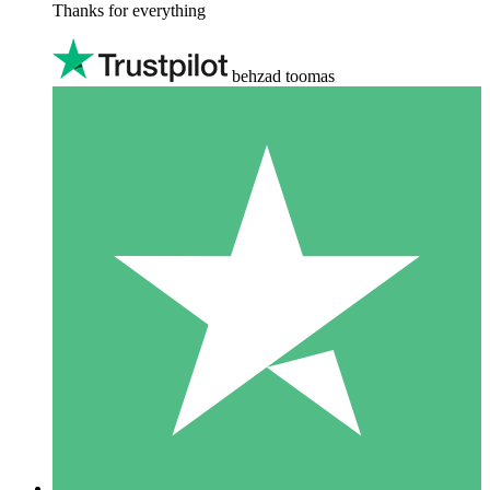
Thanks for everything
behzad toomas