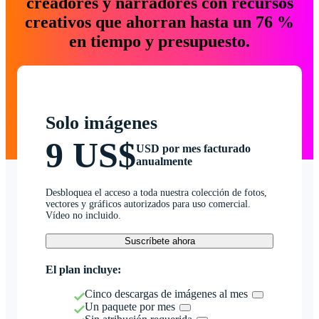
creadores y narradores con recursos
creativos que ahorran hasta un 76 %
en tiempo y presupuesto.
Solo imágenes
9 US$
USD por mes facturado
anualmente
Desbloquea el acceso a toda nuestra colección de fotos,
vectores y gráficos autorizados para uso comercial.
Vídeo no incluido.
Suscríbete ahora
El plan incluye:
Cinco descargas de imágenes al mes
Un paquete por mes