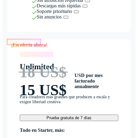
Sin atribución requerida
Descargas más rápidas
Soporte prioritario
Sin anuncios
¡En oferta ahora!
¡En oferta ahora!
Unlimited
18 US$
USD por mes
facturado
15 US$
anualmente
Para creadores más grandes que producen a escala y
exigen libertad creativa
Prueba gratuita de 7 días
Todo en Starter, más: