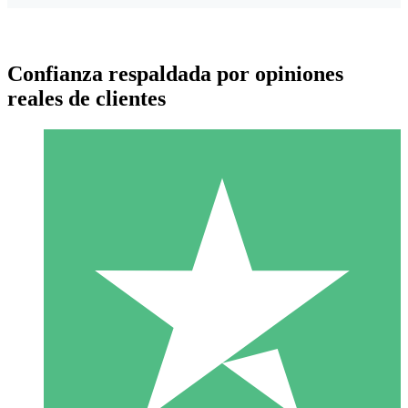
Confianza respaldada por opiniones
reales de clientes
Paquetes de Créditos Individuales
Paga según el uso con créditos de descarga. Sin compromiso
mensual.
1 Descarga
10
US$
00