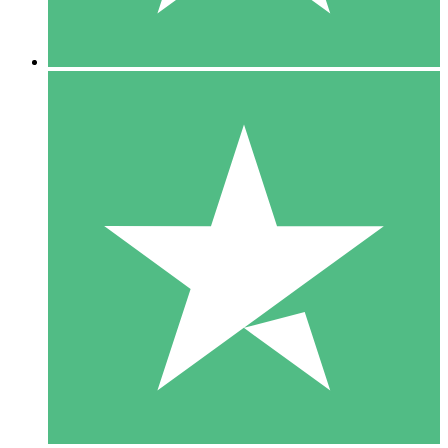
5 Descargas
15
US$
00
10 Descargas
20
US$
00