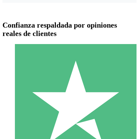
Confianza respaldada por opiniones
reales de clientes
Paquetes de Créditos Individuales
Paga según el uso con créditos de descarga. Sin compromiso
mensual.
1 Descarga
10
US$
00