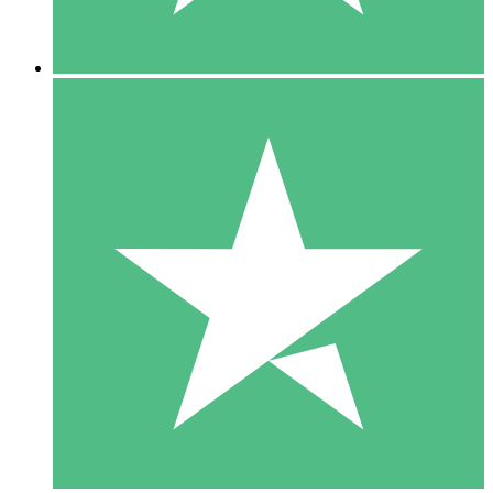
5 Descargas
15
US$
00
10 Descargas
20
US$
00