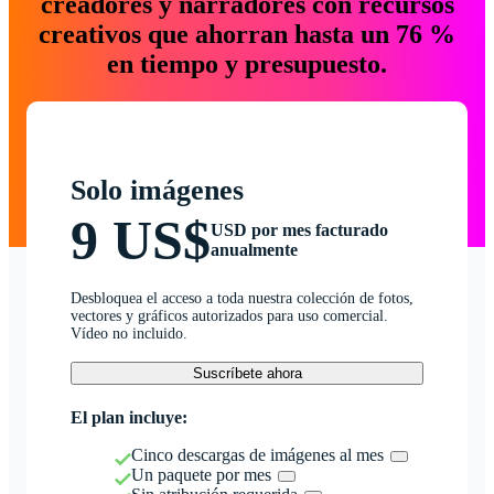
creadores y narradores con recursos
creativos que ahorran hasta un 76 %
en tiempo y presupuesto.
Solo imágenes
9 US$
USD por mes facturado
anualmente
Desbloquea el acceso a toda nuestra colección de fotos,
vectores y gráficos autorizados para uso comercial.
Vídeo no incluido.
Suscríbete ahora
El plan incluye:
Cinco descargas de imágenes al mes
Un paquete por mes