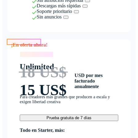
Sin atribución requerida
Descargas más rápidas
Soporte prioritario
Sin anuncios
¡En oferta ahora!
¡En oferta ahora!
Unlimited
18 US$
USD por mes
facturado
15 US$
anualmente
Para creadores más grandes que producen a escala y
exigen libertad creativa
Prueba gratuita de 7 días
Todo en Starter, más: