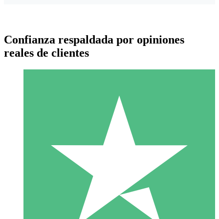
Confianza respaldada por opiniones
reales de clientes
Paquetes de Créditos Individuales
Paga según el uso con créditos de descarga. Sin compromiso
mensual.
1 Descarga
10
US$
00