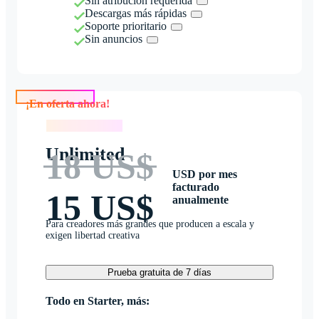
Sin atribución requerida
Descargas más rápidas
Soporte prioritario
Sin anuncios
¡En oferta ahora!
¡En oferta ahora!
Unlimited
18 US$
USD por mes
facturado
15 US$
anualmente
Para creadores más grandes que producen a escala y
exigen libertad creativa
Prueba gratuita de 7 días
Todo en Starter, más: