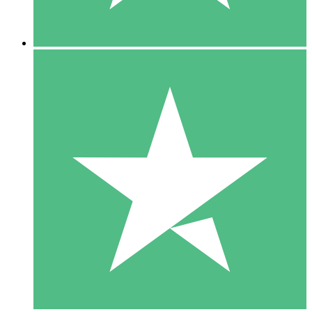
5 Descargas
15
US$
00
10 Descargas
20
US$
00