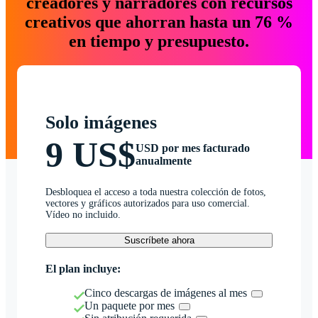
creadores y narradores con recursos
creativos que ahorran hasta un 76 %
en tiempo y presupuesto.
Solo imágenes
9 US$
USD por mes facturado
anualmente
Desbloquea el acceso a toda nuestra colección de fotos,
vectores y gráficos autorizados para uso comercial.
Vídeo no incluido.
Suscríbete ahora
El plan incluye:
Cinco descargas de imágenes al mes
Un paquete por mes