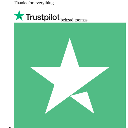
Thanks for everything
behzad toomas