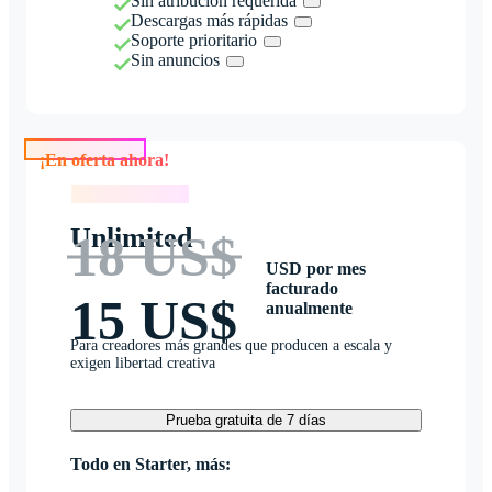
Sin atribución requerida
Descargas más rápidas
Soporte prioritario
Sin anuncios
¡En oferta ahora!
¡En oferta ahora!
Unlimited
18 US$
USD por mes
facturado
15 US$
anualmente
Para creadores más grandes que producen a escala y
exigen libertad creativa
Prueba gratuita de 7 días
Todo en Starter, más: