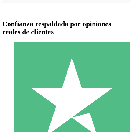
Confianza respaldada por opiniones
reales de clientes
Paquetes de Créditos Individuales
Paga según el uso con créditos de descarga. Sin compromiso
mensual.
1 Descarga
10
US$
00