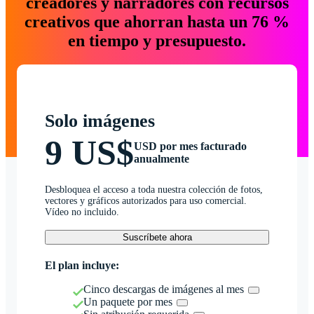
creadores y narradores con recursos
creativos que ahorran hasta un 76 %
en tiempo y presupuesto.
Solo imágenes
9 US$
USD por mes facturado
anualmente
Desbloquea el acceso a toda nuestra colección de fotos,
vectores y gráficos autorizados para uso comercial.
Vídeo no incluido.
Suscríbete ahora
El plan incluye:
Cinco descargas de imágenes al mes
Un paquete por mes