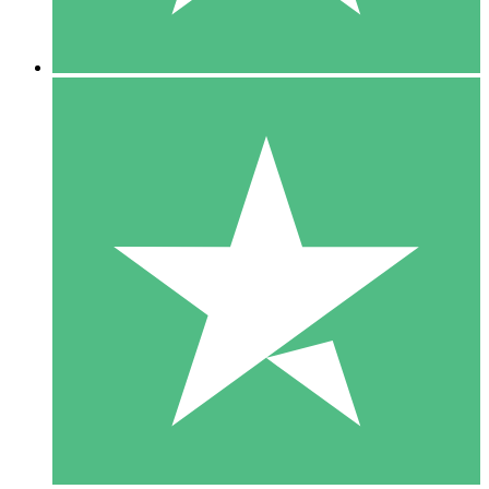
5 Descargas
15
US$
00
10 Descargas
20
US$
00