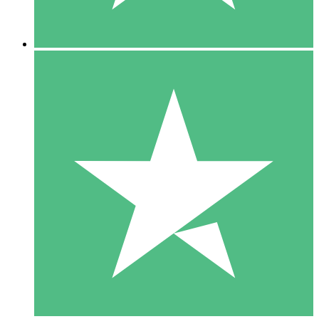
5 Descargas
15
US$
00
10 Descargas
20
US$
00