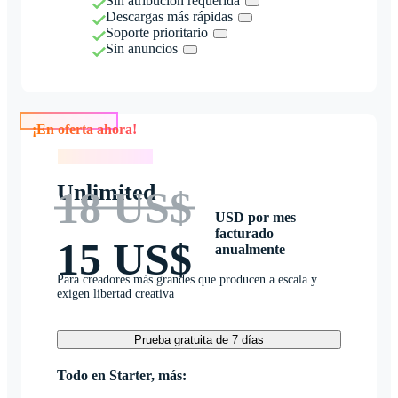
Sin atribución requerida
Descargas más rápidas
Soporte prioritario
Sin anuncios
¡En oferta ahora!
¡En oferta ahora!
Unlimited
18 US$
USD por mes
facturado
15 US$
anualmente
Para creadores más grandes que producen a escala y
exigen libertad creativa
Prueba gratuita de 7 días
Todo en Starter, más: