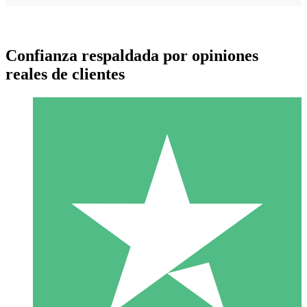
Confianza respaldada por opiniones
reales de clientes
Paquetes de Créditos Individuales
Paga según el uso con créditos de descarga. Sin compromiso
mensual.
1 Descarga
10
US$
00