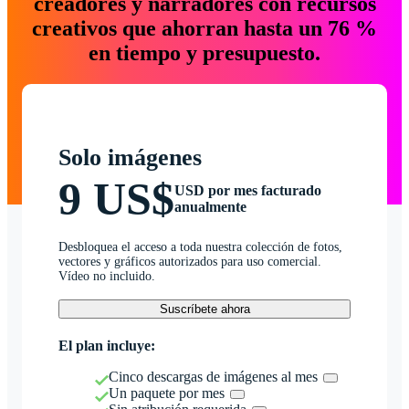
creadores y narradores con recursos
creativos que ahorran hasta un 76 %
en tiempo y presupuesto.
Solo imágenes
9 US$
USD por mes facturado
anualmente
Desbloquea el acceso a toda nuestra colección de fotos,
vectores y gráficos autorizados para uso comercial.
Vídeo no incluido.
Suscríbete ahora
El plan incluye:
Cinco descargas de imágenes al mes
Un paquete por mes