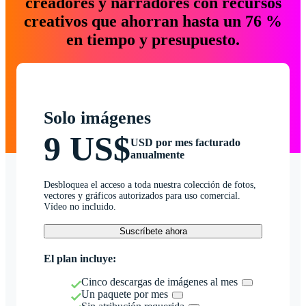
creadores y narradores con recursos
creativos que ahorran hasta un 76 %
en tiempo y presupuesto.
Solo imágenes
9 US$
USD por mes facturado
anualmente
Desbloquea el acceso a toda nuestra colección de fotos,
vectores y gráficos autorizados para uso comercial.
Vídeo no incluido.
Suscríbete ahora
El plan incluye:
Cinco descargas de imágenes al mes
Un paquete por mes