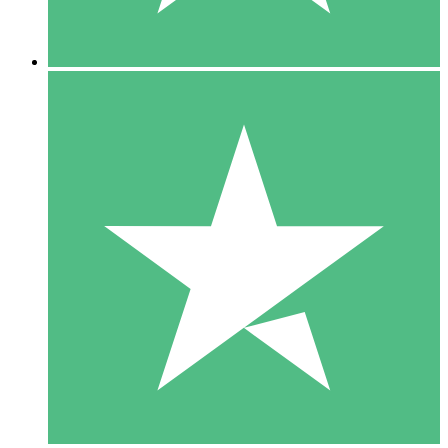
5 Descargas
15
US$
00
10 Descargas
20
US$
00