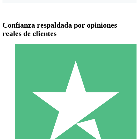
Confianza respaldada por opiniones
reales de clientes
Paquetes de Créditos Individuales
Paga según el uso con créditos de descarga. Sin compromiso
mensual.
1 Descarga
10
US$
00