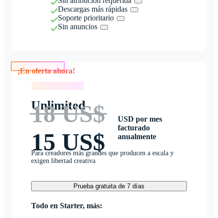
Sin atribución requerida
Descargas más rápidas
Soporte prioritario
Sin anuncios
¡En oferta ahora!
¡En oferta ahora!
Unlimited
18 US$
USD por mes
facturado
15 US$
anualmente
Para creadores más grandes que producen a escala y
exigen libertad creativa
Prueba gratuita de 7 días
Todo en Starter, más: