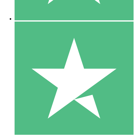
5 Descargas
15
US$
00
10 Descargas
20
US$
00