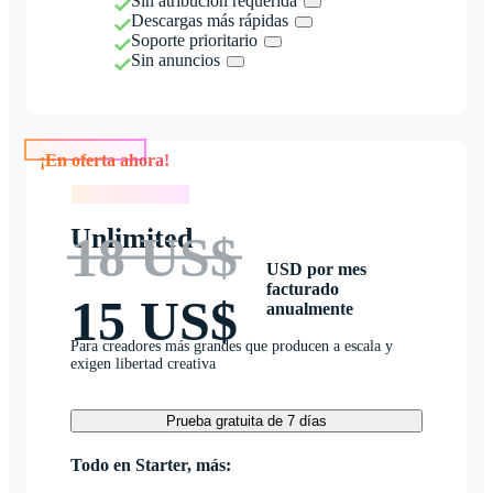
Sin atribución requerida
Descargas más rápidas
Soporte prioritario
Sin anuncios
¡En oferta ahora!
¡En oferta ahora!
Unlimited
18 US$
USD por mes
facturado
15 US$
anualmente
Para creadores más grandes que producen a escala y
exigen libertad creativa
Prueba gratuita de 7 días
Todo en Starter, más: