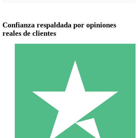
Confianza respaldada por opiniones
reales de clientes
Paquetes de Créditos Individuales
Paga según el uso con créditos de descarga. Sin compromiso
mensual.
1 Descarga
10
US$
00