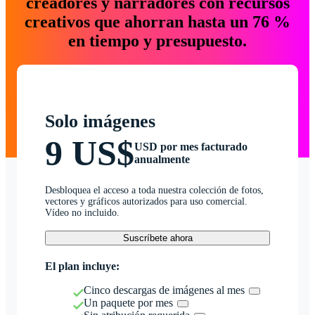
creadores y narradores con recursos
creativos que ahorran hasta un 76 %
en tiempo y presupuesto.
Solo imágenes
9 US$
USD por mes facturado
anualmente
Desbloquea el acceso a toda nuestra colección de fotos,
vectores y gráficos autorizados para uso comercial.
Vídeo no incluido.
Suscríbete ahora
El plan incluye:
Cinco descargas de imágenes al mes
Un paquete por mes