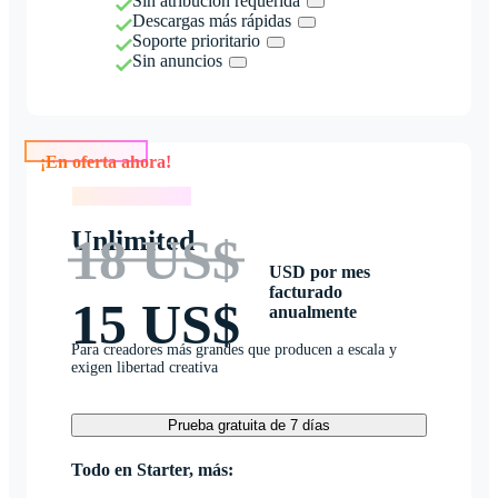
Sin atribución requerida
Descargas más rápidas
Soporte prioritario
Sin anuncios
¡En oferta ahora!
¡En oferta ahora!
Unlimited
18 US$
USD por mes
facturado
15 US$
anualmente
Para creadores más grandes que producen a escala y
exigen libertad creativa
Prueba gratuita de 7 días
Todo en Starter, más: