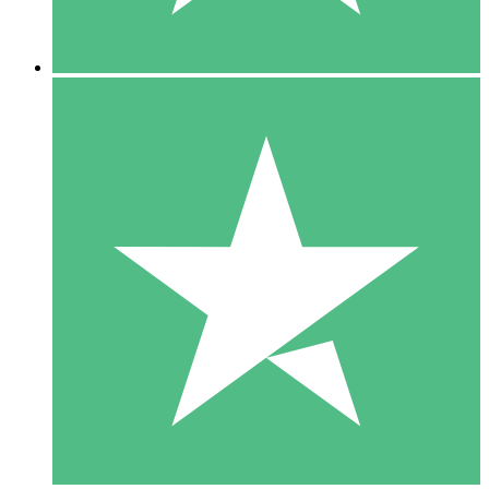
5 Descargas
15
US$
00
10 Descargas
20
US$
00