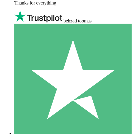
Thanks for everything
behzad toomas