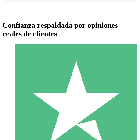
Confianza respaldada por opiniones
reales de clientes
Paquetes de Créditos Individuales
Paga según el uso con créditos de descarga. Sin compromiso
mensual.
1 Descarga
10
US$
00