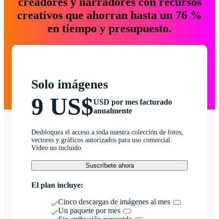
creadores y narradores con recursos
creativos que ahorran hasta un 76 %
en tiempo y presupuesto.
Solo imágenes
9 US$
USD por mes facturado
anualmente
Desbloquea el acceso a toda nuestra colección de fotos,
vectores y gráficos autorizados para uso comercial.
Vídeo no incluido.
Suscríbete ahora
El plan incluye:
Cinco descargas de imágenes al mes
Un paquete por mes