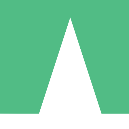
Paquetes de Créditos Individuales
Paga según el uso con créditos de descarga. Sin compromiso mensual.
1 Descarga
5 Descargas
10 Descargas
10
15
20
US$
00
US$
00
US$
00