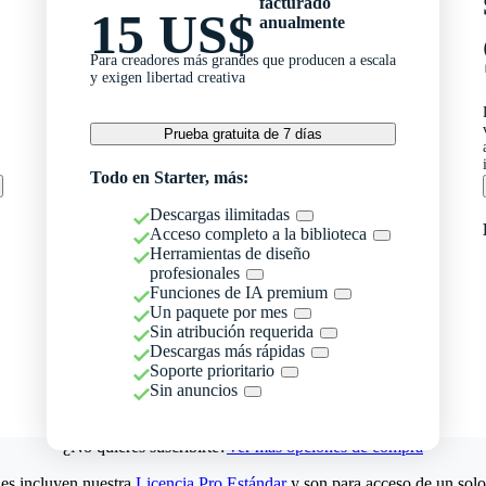
facturado
15 US$
anualmente
Para creadores más grandes que producen a escala
y exigen libertad creativa
Prueba gratuita de 7 días
Todo en Starter, más:
Descargas ilimitadas
Acceso completo a la biblioteca
Herramientas de diseño
profesionales
Funciones de IA premium
Un paquete por mes
Sin atribución requerida
Descargas más rápidas
Soporte prioritario
Sin anuncios
¿No quieres suscribirte?
Ver más opciones de compra
es incluyen nuestra
Licencia Pro Estándar
y son para acceso de un solo