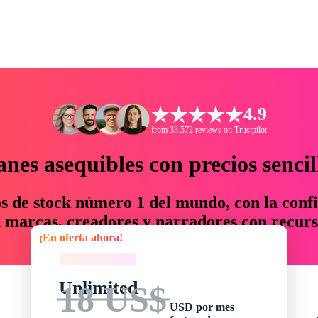
4.9
from 33.572 reviews on Trustpilot
anes asequibles con precios sencil
os de stock número 1 del mundo, con la confi
marcas, creadores y narradores con recurs
¡En oferta ahora!
un 76 % en tiempo y presupuesto.
¡En oferta ahora!
Unlimited
18 US$
USD por mes