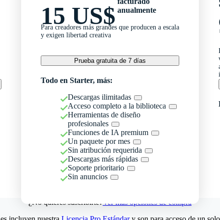
facturado
15 US$
anualmente
Para creadores más grandes que producen a escala
y exigen libertad creativa
Prueba gratuita de 7 días
Todo en Starter, más:
Descargas ilimitadas
Acceso completo a la biblioteca
Herramientas de diseño
profesionales
Funciones de IA premium
Un paquete por mes
Sin atribución requerida
Descargas más rápidas
Soporte prioritario
Sin anuncios
¿No quieres suscribirte?
Ver más opciones de compra
es incluyen nuestra
Licencia Pro Estándar
y son para acceso de un solo