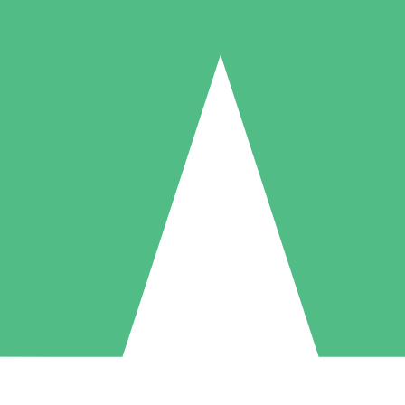
Paquetes de Créditos Individuales
Paga según el uso con créditos de descarga. Sin compromiso mensual.
1 Descarga
5 Descargas
10 Descargas
10
15
20
US$
00
US$
00
US$
00