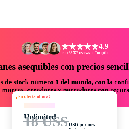
4.9
from 33.572 reviews on Trustpilot
anes asequibles con precios sencil
os de stock número 1 del mundo, con la confi
marcas, creadores y narradores con recurs
¡En oferta ahora!
un 76 % en tiempo y presupuesto.
¡En oferta ahora!
Unlimited
18 US$
USD por mes