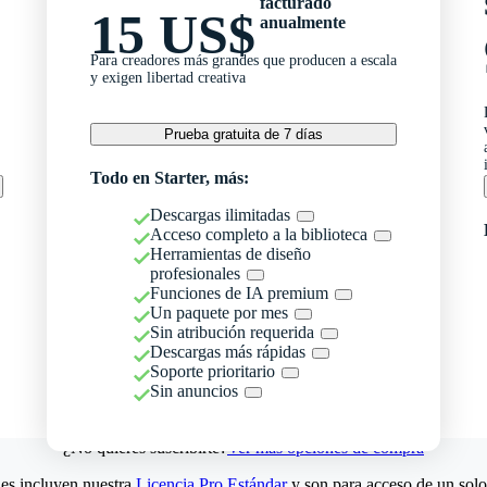
facturado
15 US$
anualmente
Para creadores más grandes que producen a escala
y exigen libertad creativa
Prueba gratuita de 7 días
Todo en Starter, más:
Descargas ilimitadas
Acceso completo a la biblioteca
Herramientas de diseño
profesionales
Funciones de IA premium
Un paquete por mes
Sin atribución requerida
Descargas más rápidas
Soporte prioritario
Sin anuncios
¿No quieres suscribirte?
Ver más opciones de compra
es incluyen nuestra
Licencia Pro Estándar
y son para acceso de un solo