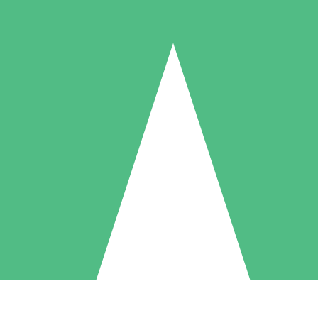
Paquetes de Créditos Individuales
Paga según el uso con créditos de descarga. Sin compromiso mensual.
1 Descarga
5 Descargas
10 Descargas
10
15
20
US$
00
US$
00
US$
00