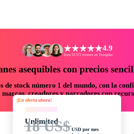
4.9
from 33.572 reviews on Trustpilot
anes asequibles con precios sencil
os de stock número 1 del mundo, con la confi
marcas, creadores y narradores con recurs
¡En oferta ahora!
un 76 % en tiempo y presupuesto.
¡En oferta ahora!
Unlimited
18 US$
USD por mes