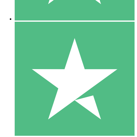
5 Descargas
15
US$
00
10 Descargas
20
US$
00