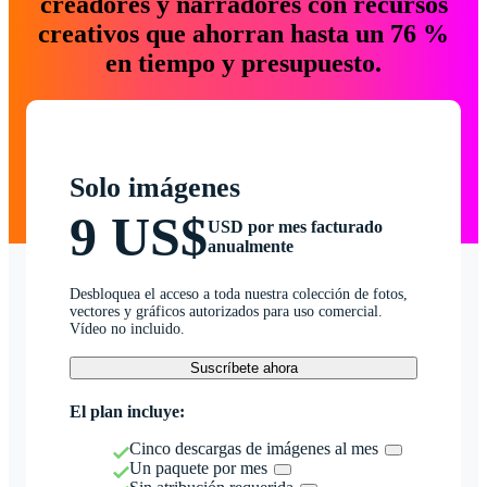
creadores y narradores con recursos
creativos que ahorran hasta un 76 %
en tiempo y presupuesto.
Solo imágenes
9 US$
USD por mes facturado
anualmente
Desbloquea el acceso a toda nuestra colección de fotos,
vectores y gráficos autorizados para uso comercial.
Vídeo no incluido.
Suscríbete ahora
El plan incluye:
Cinco descargas de imágenes al mes
Un paquete por mes