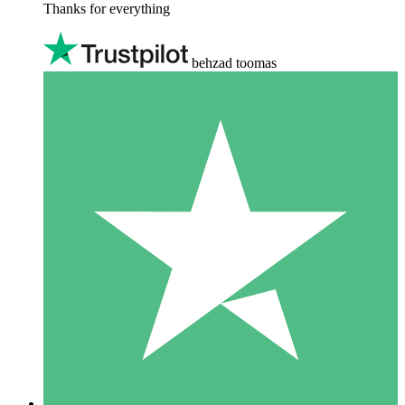
Thanks for everything
behzad toomas