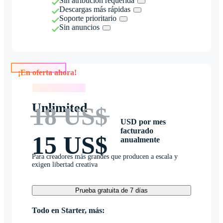
Sin atribución requerida
Descargas más rápidas
Soporte prioritario
Sin anuncios
¡En oferta ahora!
¡En oferta ahora!
Unlimited
18 US$
USD por mes
facturado
15 US$
anualmente
Para creadores más grandes que producen a escala y
exigen libertad creativa
Prueba gratuita de 7 días
Todo en Starter, más: