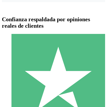
Confianza respaldada por opiniones
reales de clientes
Paquetes de Créditos Individuales
Paga según el uso con créditos de descarga. Sin compromiso
mensual.
1 Descarga
10
US$
00