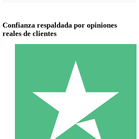
Confianza respaldada por opiniones
reales de clientes
Paquetes de Créditos Individuales
Paga según el uso con créditos de descarga. Sin compromiso
mensual.
1 Descarga
10
US$
00