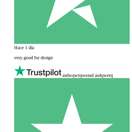
Hace 1 día
very good for design
asdwqwrqweasd asdqwerq