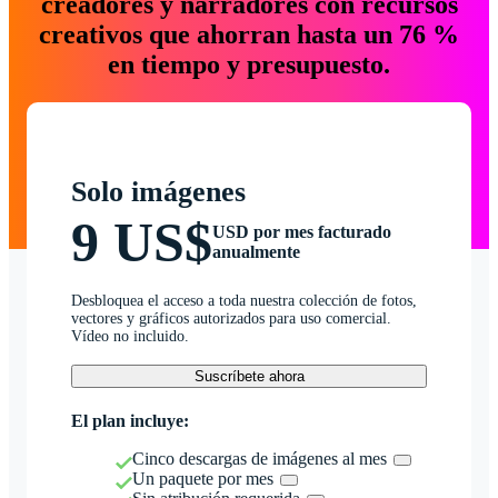
creadores y narradores con recursos
creativos que ahorran hasta un 76 %
en tiempo y presupuesto.
Solo imágenes
9 US$
USD por mes facturado
anualmente
Desbloquea el acceso a toda nuestra colección de fotos,
vectores y gráficos autorizados para uso comercial.
Vídeo no incluido.
Suscríbete ahora
El plan incluye:
Cinco descargas de imágenes al mes
Un paquete por mes