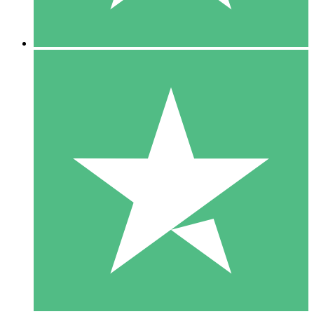
5 Descargas
15
US$
00
10 Descargas
20
US$
00