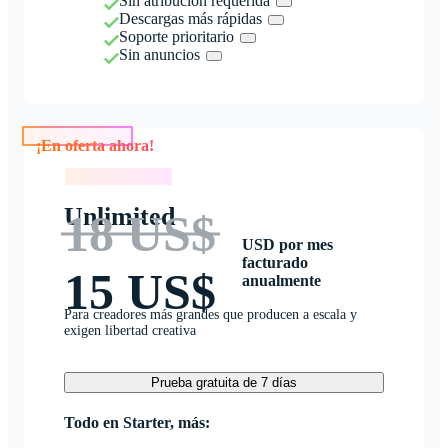
Sin atribución requerida
Descargas más rápidas
Soporte prioritario
Sin anuncios
¡En oferta ahora!
¡En oferta ahora!
Unlimited
18 US$
USD por mes
facturado
15 US$
anualmente
Para creadores más grandes que producen a escala y
exigen libertad creativa
Prueba gratuita de 7 días
Todo en Starter, más: