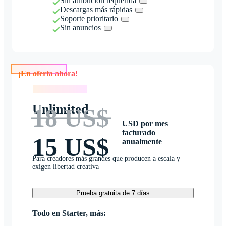
Sin atribución requerida
Descargas más rápidas
Soporte prioritario
Sin anuncios
¡En oferta ahora!
¡En oferta ahora!
Unlimited
18 US$
USD por mes
facturado
15 US$
anualmente
Para creadores más grandes que producen a escala y
exigen libertad creativa
Prueba gratuita de 7 días
Todo en Starter, más: