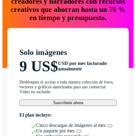
creadores y narradores con recursos
creativos que ahorran hasta un 76 %
en tiempo y presupuesto.
Solo imágenes
9 US$
USD por mes facturado
anualmente
Desbloquea el acceso a toda nuestra colección de fotos,
vectores y gráficos autorizados para uso comercial.
Vídeo no incluido.
Suscríbete ahora
El plan incluye:
Cinco descargas de imágenes al mes
Un paquete por mes