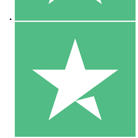
5 Descargas
15
US$
00
10 Descargas
20
US$
00