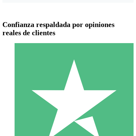
Confianza respaldada por opiniones
reales de clientes
Paquetes de Créditos Individuales
Paga según el uso con créditos de descarga. Sin compromiso
mensual.
1 Descarga
10
US$
00